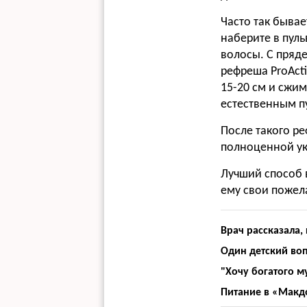
Часто так бывае
наберите в пул
волосы. С пряд
рефреша ProActiv
15-20 см и сжи
естественным п
После такого ре
полноценной ук
Лучший способ в
ему свои пожела
Врач рассказала,
Один детский во
"Хочу богатого м
Питание в «Макд