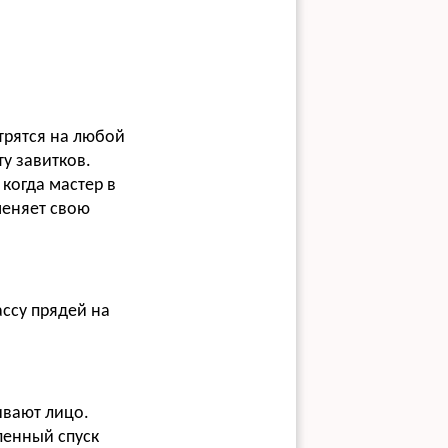
трятся на любой
у завитков.
когда мастер в
меняет свою
ассу прядей на
ивают лицо.
пенный спуск