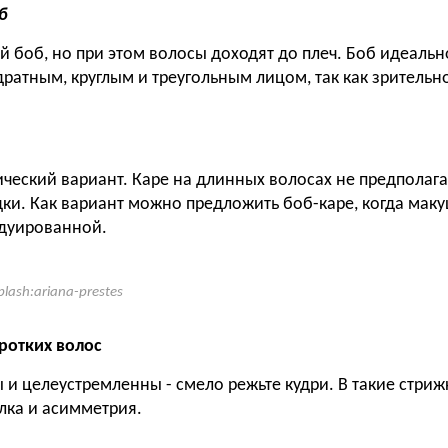
б
й боб, но при этом волосы доходят до плеч. Боб идеаль
ратным, круглым и треугольным лицом, так как зрительн
ческий вариант. Каре на длинных волосах не предполага
дки. Как вариант можно предложить боб-каре, когда маку
дуированной.
plash:ariana-prestes
ротких волос
 и целеустремленны - смело режьте кудри. В такие стри
лка и асимметрия.