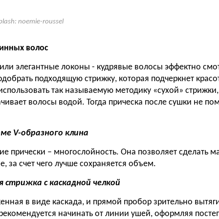
plash: noemie-roussel
инных волос
 или элегантные локоны - кудрявые волосы эффектно смо
одобрать подходящую стрижку, которая подчеркнет красот
использовать так называемую методику «сухой» стрижки, 
ачивает волосы водой. Тогда прическа после сушки не по
ме V-образного клина
ие прически – многослойность. Она позволяет сделать м
, за счет чего лучше сохраняется объем.
я стрижка с каскадной челкой
енная в виде каскада, и прямой пробор зрительно вытяг
рекомендуется начинать от линии ушей, оформляя посте