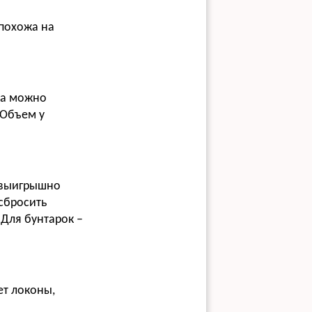
 похожа на
ца можно
 Объем у
 выигрышно
сбросить
 Для бунтарок –
ет локоны,