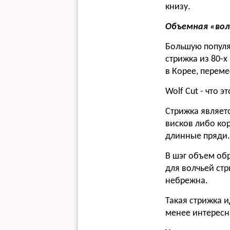
книзу.
Объемная «вол
Большую популяр
стрижка из 80-х
в Корее, переме
Wolf Cut - что эт
Стрижка являет
висков либо ко
длинные пряди.
В шэг объем обр
для волчьей ст
небрежна.
Такая стрижка и
менее интересна