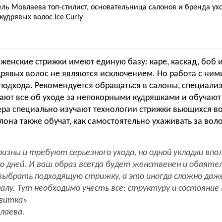
ель Мовлаева топ-стилист, основательница салонов и бренда ух
кудрявых волос Ice Curly
женские стрижки имеют единую базу: каре, каскад, боб и
дрявых волос не являются исключением. Но работа с ним
 подхода. Рекомендуется обращаться в салоны, специал
нают все об уходе за непокорными кудряшками и обучают
ера специально изучают технологии стрижки вьющихся во
она также обучат, как самостоятельно ухаживать за вол
ризны и требуют серьезного ухода, но одной укладки вп
ко дней. И ваш образ всегда будет женственен и обаятел
выбрать подходящую стрижку, а это иногда сложно даж
алу. Тут необходимо учесть все: структуру и состояние 
авитка
»
лаева.