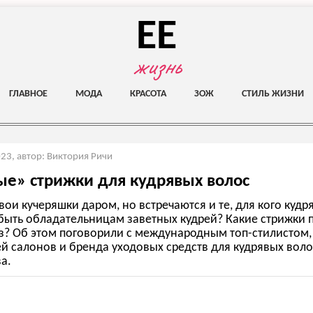
EE
жизнь
ГЛАВНОЕ
МОДА
КРАСОТА
ЗОЖ
СТИЛЬ ЖИЗНИ
023
,
автор: Виктория Ричи
е» стрижки для кудрявых волос
свои кучеряшки даром, но встречаются и те, для кого куд
 быть обладательницам заветных кудрей? Какие стрижки 
з? Об этом поговорили с международным топ-стилистом,
 салонов и бренда уходовых средств для кудрявых волос
а.