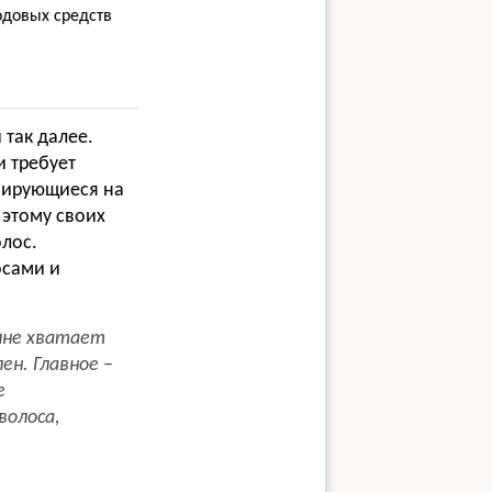
одовых средств
 так далее.
и требует
изирующиеся на
 этому своих
лос.
осами и
олне хватает
ен. Главное –
е
волоса,