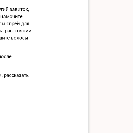
гий завиток,
 намочите
сы спрей для
y на расстоянии
шите волосы
после
, рассказать