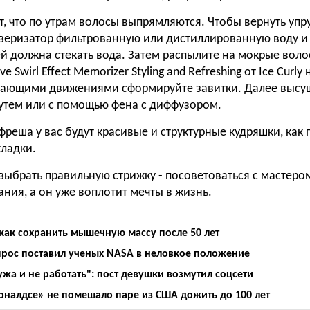
т, что по утрам волосы выпрямляются. Чтобы вернуть упру
ьверизатор фильтрованную или дистиллированную воду и
ей должна стекать вода. Затем распылите на мокрые воло
e Swirl Effect Memorizer Styling and Refreshing от Ice Curl
мающими движениями сформируйте завитки. Далее высу
утем или с помощью фена с диффузором.
фреша у вас будут красивые и структурные кудряшки, как 
ладки.
ыбрать правильную стрижку - посоветоваться с мастером
ния, а он уже воплотит мечты в жизнь.
 как сохранить мышечную массу после 50 лет
прос поставил ученых NASA в неловкое положение
ужа и не работать": пост девушки возмутил соцсети
оналдсе» не помешало паре из США дожить до 100 лет