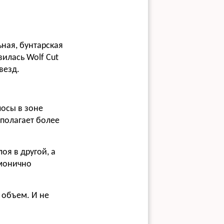
ьная, бунтарская
вилась Wolf Cut
везд.
лосы в зоне
дполагает более
оя в другой, а
рмонично
 объем. И не