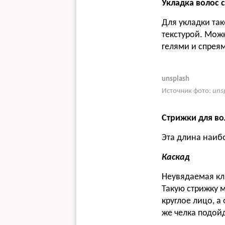
Укладка волос 
Для укладки та
текстурой. Мож
гелями и спрея
unsplash
Источник фото:
unsp
Стрижки для во
Эта длина наибо
Каскад
Неувядаемая кл
Такую стрижку м
круглое лицо, а
же челка подойд