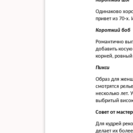
Короткий шэг
Одинаково хоро
привет из 70-х.
Короткий боб
Романтично выг
добавить косую 
корней, ровный
Пикси
Образ для женщ
смотрятся рель
несколько лет.
У
выбритый висок
Совет от мастер
Для кудрей реко
делает их боле