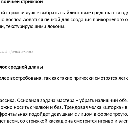
с волчьей стрижкой
кой стрижки лучше выбрать стайлинговые средства с воз
но воспользоваться пенкой для создания прикорневого о
ми, текстурирующими локоны.
lash: jennifer-burk
лос средней длины
лее востребована, так как такие прически смотрятся лег
ассика. Основная задача мастера – убрать излишний объ
ожно носить с челкой и без. Трендовая челка «шторка» 
 фронтальная подойдет девушкам с лицом в форме треуго
ет всем, со стрижкой каскад она смотрится игриво и эле