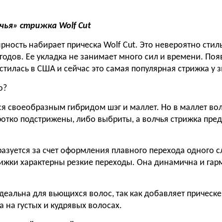
чья» стрижка Wolf Сut
ность набирает прическа Wolf Сut. Это невероятно стил
 годов. Ее укладка не занимает много сил и времени. Поя
стилась в США и сейчас это самая популярная стрижка у з
о?
ся своеобразным гибридом шэг и маллет. Но в маллет во
ротко подстрижены, либо выбриты, а волчья стрижка пре
азуется за счет оформления плавного перехода одного сл
рижки характерны резкие переходы. Она динамична и га
деальна для вьющихся волос, так как добавляет прическе
 на густых и кудрявых волосах.