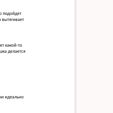
но подойдет
о вытягивает
ет какой-то
шка делается
жки идеально