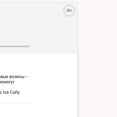
18+
рявые волосы –
помогут
 Ice Curly