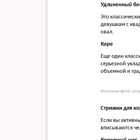
Удлиненный бо
Это классически
девушкам с квад
овал.
Каре
Еще один класси
серьезной укла
объемной и гра
Источник фото:
uns
Стрижки для ко
Если вы активны
вписываются че