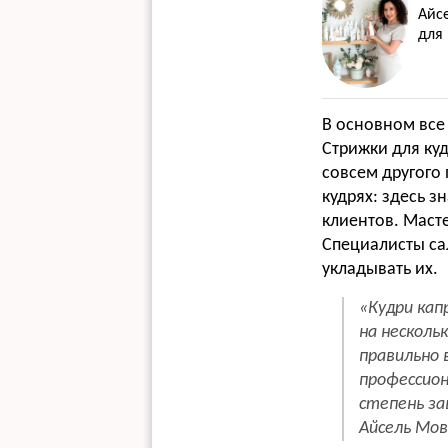
Айс
для 
В основном все 
Стрижки для ку
совсем другого
кудрях: здесь з
клиентов. Маст
Специалисты сал
укладывать их.
«
Кудри кап
на несколь
правильно 
профессион
степень з
Айсель Мов