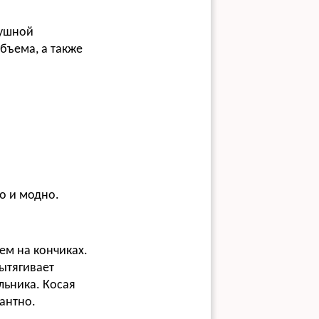
душной
бъема, а также
ко и модно.
ем на кончиках.
вытягивает
льника. Косая
гантно.