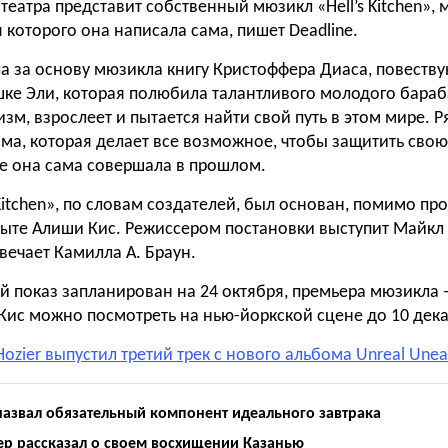
еатра представит собственный мюзикл «Hell’s Kitchen», 
которого она написала сама, пишет Deadline.
а за основу мюзикла книгу Кристоффера Диаса, повест
шке Эли, которая полюбила талантливого молодого бара
зм, взрослеет и пытается найти свой путь в этом мире. Р
ма, которая делает все возможное, чтобы защитить свою
е она сама совершала в прошлом.
Kitchen», по словам создателей, был основан, помимо про
ыте Алиши Кис. Режиссером постановки выступит Майкл 
вечает Камилла А. Браун.
 показ запланирован на 24 октября, премьера мюзикла –
ис можно посмотреть на нью-йоркской сцене до 10 дека
Hozier выпустил третий трек с нового альбома Unreal Unea
назвал обязательный компонент идеального завтрака
ер рассказал о своем восхищении Казанью