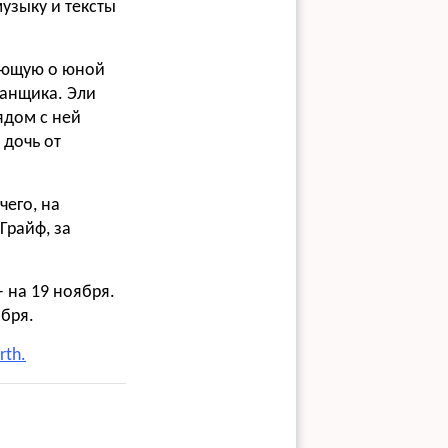
музыку и тексты
вующую о юной
банщика. Эли
ядом с ней
 дочь от
чего, на
Грайф, за
 на 19 ноября.
бря.
rth.