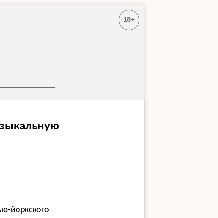
18+
узыкальную
ью-йоркского