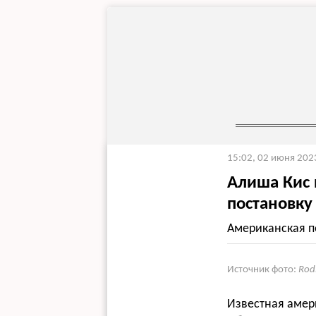
15:02, 02 июня 202
Алиша Кис 
постановку 
Американская п
Источник фото:
Rod
Известная амер