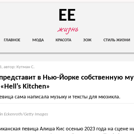
EE
жизнь
ГЛАВНОЕ
МОДА
КРАСОТА
ЗОЖ
СТИЛЬ ЖИЗНИ
3
,
автор: Кутман С.
представит в Нью-Йорке собственную м
«Hell’s Kitchen»
евица сама написала музыку и тексты для мюзикла.
in Eckenroth/Getty Images
иканская певица Алиша Кис осенью 2023 года на сцене н