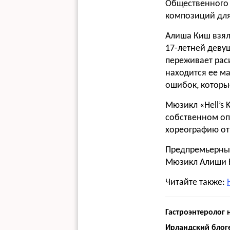
Общественного т
композиций для 
Алиша Киш взял
17-летней деву
переживает раси
находится ее ма
ошибок, которы
Мюзикл «Hell’s 
собственном оп
хореографию от
Предпремьерный
Мюзикл Алиши К
Читайте также:
Гастроэнтеролог 
Ирландский блог