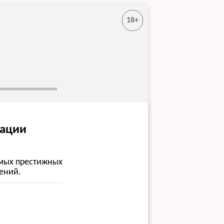
18+
нации
самых престижных
ений.