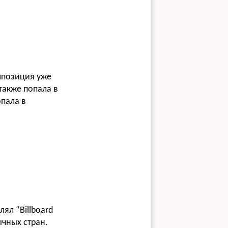
мпозиция уже
также попала в
опала в
лял “
Billboard
ычных стран.