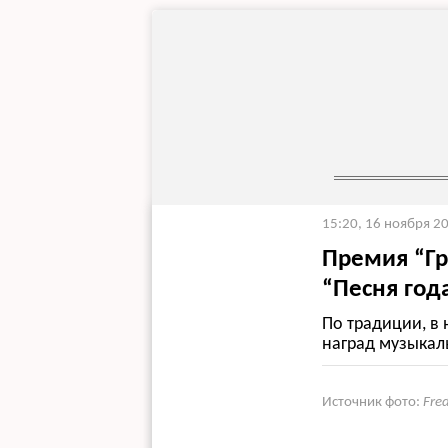
15:20, 16 ноября 2
Премия “Гр
“Песня год
По традиции, в 
наград музыкал
Источник фото:
Fre