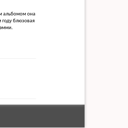
им альбомом она
м году блюзовая
рэмми.