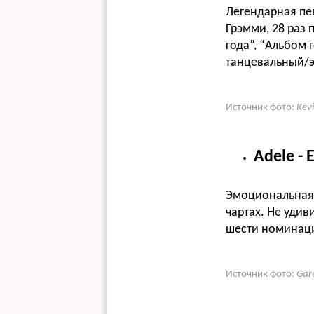
Легендарная пе
Грэмми, 28 раз 
года”, “Альбом 
танцевальный/э
Источник фото:
Kev
Adele - 
Эмоциональная 
чартах. Не удив
шести номинац
Источник фото:
Gar