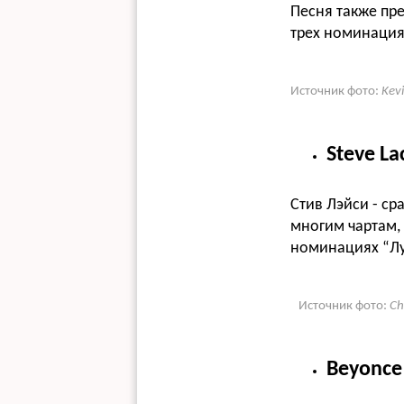
Песня также пре
трех номинация
Источник фото:
Kev
Steve La
Стив Лэйси - ср
многим чартам,
номинациях
“Л
Источник фото:
Ch
Beyonce 