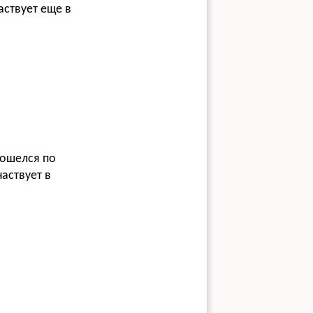
аствует еще в
рошелся по
частвует в