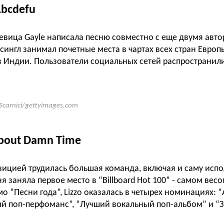
Abcdefu
евица Gayle написала песню совместно с еще двумя авто
сингл занимал почетные места в чартах всех стран Евро
в Индии. Пользователи социальных сетей распространили
 Scarnici/gettyimages.com
 About Damn Time
зицией трудилась большая команда, включая и саму исп
я заняла первое место в “
Billboard Hot 100” - самом вес
 “Песни года”, Lizzo оказалась в четырех номинациях: “
й поп-перфоманс”, “Лучший вокальный поп-альбом” и “За