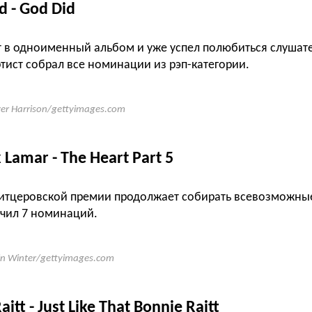
d - God Did
ит в одноименный альбом и уже успел полюбиться слуша
ртист собрал все номинации из рэп-категории.
zer Harrison/gettyimages.com
 Lamar - The Heart Part 5
итцеровской премии продолжает собирать всевозможные
учил 7 номинаций.
in Winter/gettyimages.com
itt - Just Like That Bonnie Raitt