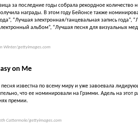
вица за последние годы собрала рекордное количество
получила награды. В этом году Бейонсе также номинирова
года”, “Лучшая электронная/танцевальная запись года”, 
лектронный альбом”, “Лучшая песня для визуальных мед
in Winter/gettyimages.com
Easy on Me
песня известна по всему миру и уже завоевала лидирую
ительно, что ее номинировали на Грэмми. Адель на этот ра
иях премии.
eth Cattermole/gettyimages.com