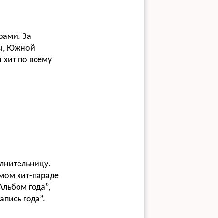
рами. За
пы, Южной
 хит по всему
олнительницу.
омом хит-параде
Альбом года”,
пись года”.