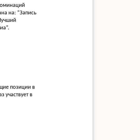
 номинаций
на на: “Запись
“Лучший
иа”.
щие позиции в
з участвует в