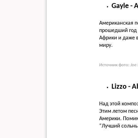
Gayle - 
Американская п
прошедший год 
Африки и даже 
миру.
Источник фото:
Joe
Lizzo -
Над этой компо
Этим летом песн
Америки. Помимо
“Лучший сольны