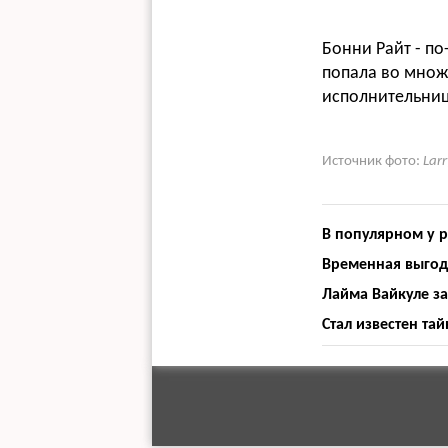
Бонни Райт - п
попала во множ
исполнительниц
Источник фото:
Lar
В популярном у 
Временная выгода
Лайма Вайкуле за
Стал известен та