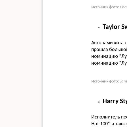
Источник фото:
Cha
Taylor Sw
Авторами хита 
прошла большой 
номинацию “Лучш
номинацию “Луч
Источник фото:
Jam
Harry Sty
Исполнитель пес
Hot 100”, а так