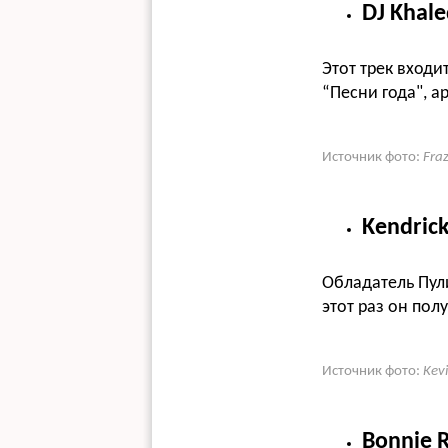
DJ Khale
Этот трек вход
“Песни года", а
Источник фото:
Fra
Kendrick
Обладатель Пул
этот раз он пол
Источник фото:
Kev
Bonnie Ra