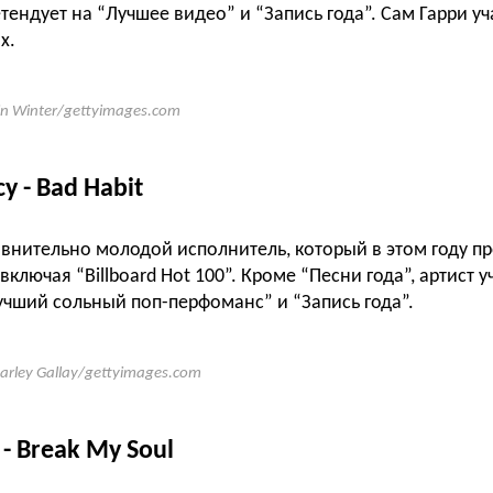
тендует на “Лучшее видео” и “Запись года”. Сам Гарри уч
х.
in Winter/gettyimages.com
cy -
Bad Habit
авнительно молодой исполнитель, который в этом году п
 включая “
Billboard Hot 100”. Кроме “Песни года”, артист у
учший сольный поп-перфоманс” и “Запись года”.
arley Gallay/gettyimages.com
- Break My Soul