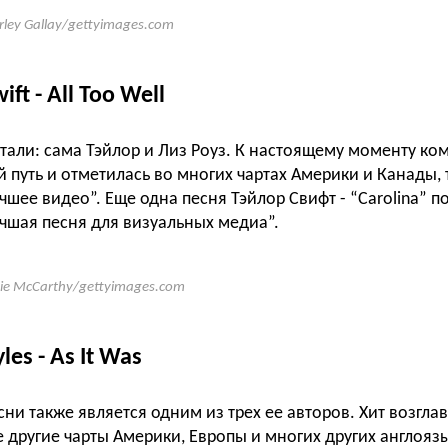
rley Gallay/gettyimages.com
ift - All Too Well
стали: сама Тэйлор и Лиз Роуз. К настоящему моменту ко
путь и отметилась во многих чартах Америки и Канады, 
ее видео”. Еще одна песня Тэйлор Свифт - “Carolina” п
шая песня для визуальных медиа”.
ie McCarthy/gettyimages.com
les - As It Was
ни также является одним из трех ее авторов. Хит возглав
же другие чарты Америки, Европы и многих других англояз