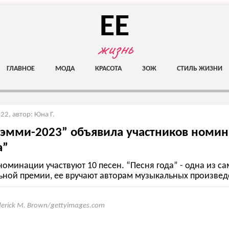
EE
жизнь
ГЛАВНОЕ
МОДА
КРАСОТА
ЗОЖ
СТИЛЬ ЖИЗНИ
022
,
автор: Юна Г.
эмми-2023” объявила участников номи
а”
номинации участвуют 10 песен. “Песня года” - одна из 
ьной премии, ее вручают авторам музыкальных произвед
derick M. Brown/gettyimages.com