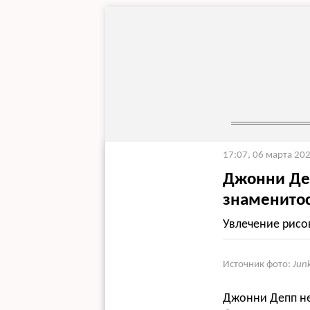
17:07, 06 марта 20
Джонни Деп
знаменито
Увлечение рисо
Источник фото:
Jun
Джонни Депп не 