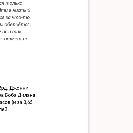
ся только
йти в чистый
ься за что-то
ем обернётся,
час и так
, — отметил
Хёрд, Джонни
тов Боба Дилана,
сов (и за 3,65
лей.