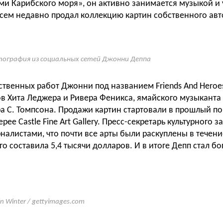
ами Карибского моря», он активно занимается музыкой и 
всем недавно продал коллекцию картин собственного авт
ография из социальных сетей Джонни Деппа
ственных работ Джонни под названием Friends And Hero
ов Хита Леджера и Ривера Феникса, ямайского музыканта
ра С. Томпсона. Продажи картин стартовали в прошлый п
рее Castle Fine Art Gallery. Пресс-секретарь культурного 
налистами, что почти все арты были раскуплены в течени
о составила 5,4 тысячи долларов. И в итоге Депп стал бог
in Winter / gettyimages.com