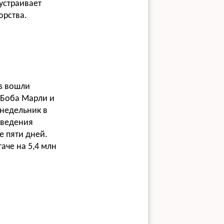
устраивает
орства.
es вошли
 Боба Марли и
онедельник в
заведения
е пяти дней.
аче на 5,4 млн