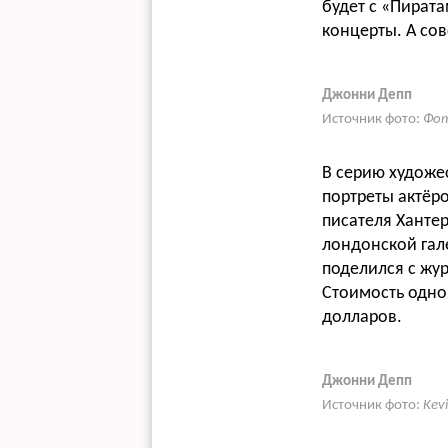
будет с «Пират
концерты. А со
Джонни Депп
Источник фото:
Фот
В серию художе
портреты актёр
писателя Ханте
лондонской гале
поделился с жур
Стоимость одног
долларов.
Джонни Депп
Источник фото:
Kev