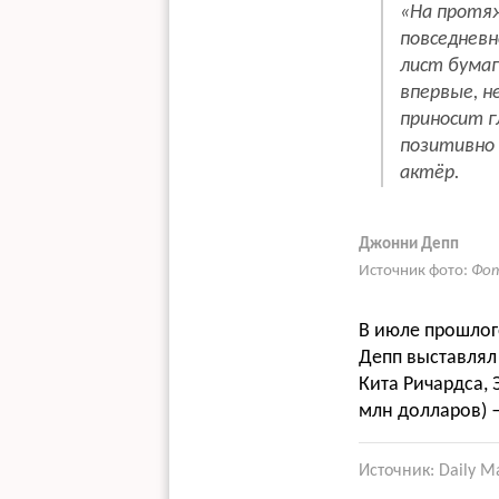
«На протяж
повседневн
лист бумаг
впервые, н
приносит г
позитивно 
актёр.
Джонни Депп
Источник фото:
Фот
В июле прошлог
Депп выставлял 
Кита Ричардса, 
млн долларов) —
Источник: Daily Ma