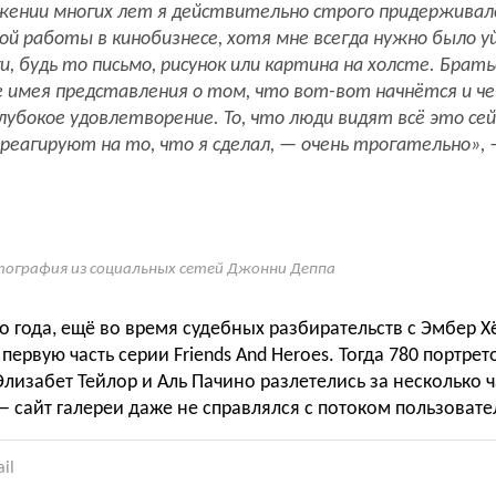
ении многих лет я действительно строго придерживал
ой работы в кинобизнесе, хотя мне всегда нужно было у
и, будь то письмо, рисунок или картина на холсте. Брат
е имея представления о том, что вот-вот начнётся и ч
лубокое удовлетворение. То, что люди видят всё это сей
реагируют на то, что я сделал, — очень трогательно»
ография из социальных сетей Джонни Деппа
о года, ещё во время судебных разбирательств с Эмбер 
первую часть серии Friends And Heroes. Тогда 780 портре
Элизабет Тейлор и Аль Пачино разлетелись за несколько ча
 сайт галереи даже не справлялся с потоком пользовате
il