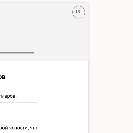
18+
ов
лларов.
бой ясности, что