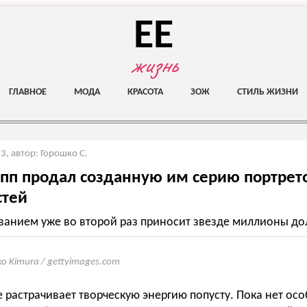
EE
жизнь
ГЛАВНОЕ
МОДА
КРАСОТА
ЗОЖ
СТИЛЬ ЖИЗНИ
23
,
автор: Горошко С.
п продал созданную им серию портрет
стей
ванием уже во второй раз приносит звезде миллионы до
ko Kimura / gettyimages.com
растрачивает творческую энергию попусту. Пока нет осо