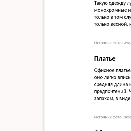
Такую одежду лу
монохромные ил
только в том сл
только весной, 
Источник фото:
way
Платье
Офисное платье
оно легко вписы
средняя длина и
предпочтений. 
запахом, в виде
Источник фото:
pro