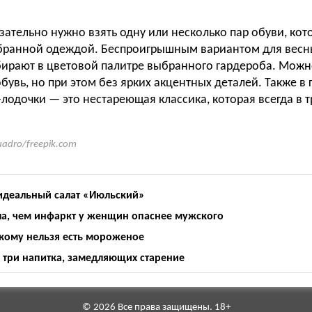
зательно нужно взять одну или несколько пар обуви, кот
ыбранной одеждой. Беспроигрышным вариантом для весны
бирают в цветовой палитре выбранного гардероба. Можн
увь, но при этом без ярких акцентных деталей. Также в 
лодочки — это нестареющая классика, которая всегда в т
uadro/freepik.com
 идеальный салат «Июльский»
ла, чем инфаркт у женщин опаснее мужского
 кому нельзя есть мороженое
 три напитка, замедляющих старение
© 2026 Все права защищены. 18+