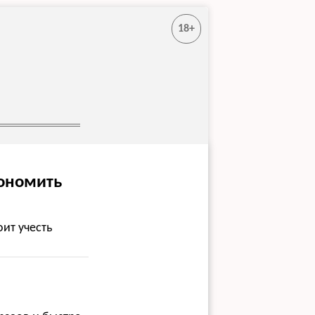
18+
кономить
ит учесть