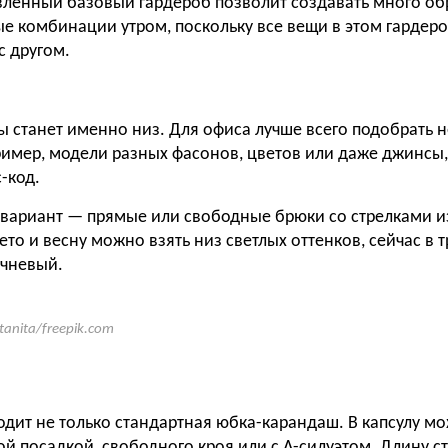
вленный базовый гардероб позволит создавать много об
ые комбинации утром, поскольку все вещи в этом гардеро
с другом.
ы станет именно низ. Для офиса лучше всего подобрать 
ример, модели разных фасонов, цветов или даже джинсы,
-код.
вариант — прямые или свободные брюки со стрелками и
ето и весну можно взять низ светлых оттенков, сейчас в 
чневый.
itanita/freepik.com
одит не только стандартная юбка-карандаш. В капсулу м
й посадкой, свободного кроя или с А-силуэтом. Длину с