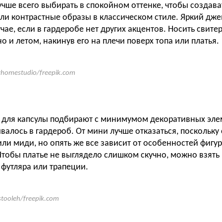
чше всего выбирать в спокойном оттенке, чтобы создава
и контрастные образы в классическом стиле. Яркий дж
учае, если в гардеробе нет других акцентов. Носить свит
но и летом, накинув его на плечи поверх топа или платья.
homestudio/freepik.com
 для капсулы подбирают с минимумом декоративных эле
валось в гардероб. От мини лучше отказаться, поскольку 
ли миди, но опять же все зависит от особенностей фигу
Чтобы платье не выглядело слишком скучно, можно взять 
 футляра или трапеции.
stooleh/freepik.com