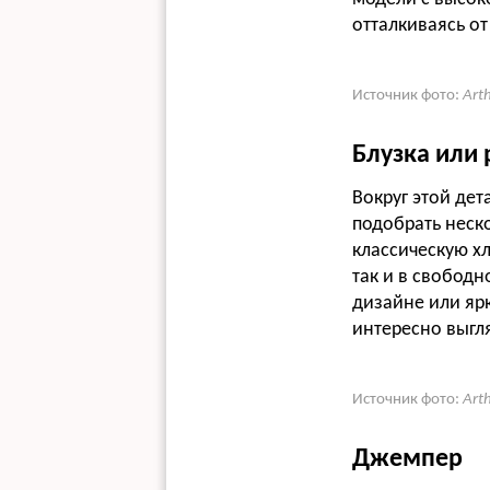
отталкиваясь от
Источник фото:
Art
Блузка или
Вокруг этой дет
подобрать неск
классическую хл
так и в свобод
дизайне или ярк
интересно выгля
Источник фото:
Art
Джемпер