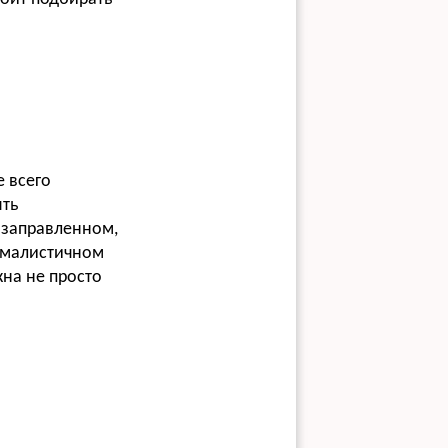
е всего
ять
в заправленном,
ималистичном
жна не просто