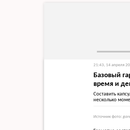
21:43, 14 апреля 2
Базовый га
время и де
Составить капсу
несколько момен
Источник фото:
gar