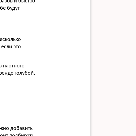
разов и быстро
бе будут
несколько
 если это
з плотного
тренде голубой,
ожно добавить
тоит подбирать