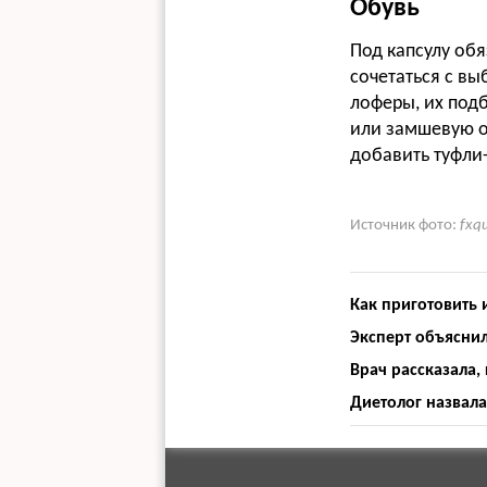
Обувь
Под капсулу обя
сочетаться с в
лоферы, их под
или замшевую об
добавить туфли-
Источник фото:
fxq
Как приготовить
Эксперт объясни
Врач рассказала,
Диетолог назвала