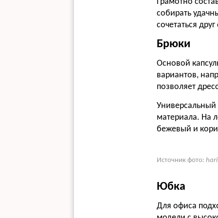
Грамотно соста
собирать удачн
сочетаться друг 
Брюки
Основой капсул
вариантов, нап
позволяет дресс
Универсальный 
материала. На л
бежевый и кори
Источник фото:
har
Юбка
Для офиса подх
модели с высоко