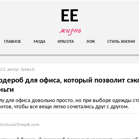
EE
жизнь
ГЛАВНОЕ
МОДА
КРАСОТА
ЗОЖ
СТИЛЬ ЖИЗНИ
023
,
автор: Зуева Е.
рдероб для офиса, который позволит сэ
ньги
лу для офиса довольно просто, но при выборе одежды сто
тов, чтобы все вещи легко сочетались друг с другом.
etsvisual/freepik.com