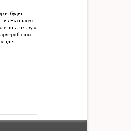
орая будет
 и лета станут
о взять лаковую
гардероб стоит
ренде.