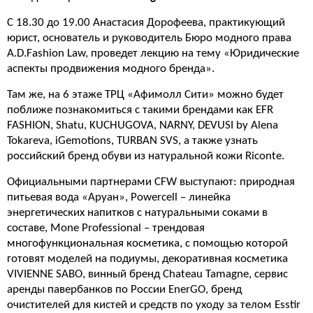
С 18.30 до 19.00 Анастасия Дорофеева, практикующий
юрист, основатель и руководитель Бюро модного права
A.D.Fashion Law, проведет лекцию на тему «Юридические
аспекты продвижения модного бренда».
Там же, на 6 этаже ТРЦ «Афимолл Сити» можно будет
поближе познакомиться с такими брендами как EFR
FASHION, Shatu, KUCHUGOVA, NARNY, DEVUSI by Alena
Tokareva, iGemotions, TURBAN SVS, а также узнать
российский бренд обуви из натуральной кожи Riconte.
Официальными партнерами CFW выступают: природная
питьевая вода «Аруан», Powercell – линейка
энергетических напитков с натуральными соками в
составе, Mone Professional – трендовая
многофункциональная косметика, с помощью которой
готовят моделей на подиумы, декоративная косметика
VIVIENNE SABO, винный бренд Chateau Tamagne, сервис
аренды павербанков по России EnerGO, бренд
очистителей для кистей и средств по уходу за телом Esstir