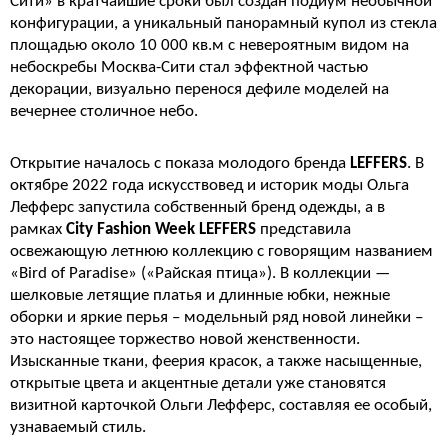
Сити» в кратчайшие сроки был создан подиум необычной
конфигурации, а уникальный панорамный купол из стекла
площадью около 10 000 кв.м с невероятным видом на
небоскребы Москва-Сити стал эффектной частью
декорации, визуально перенося дефиле моделей на
вечернее столичное небо.
Открытие началось с показа молодого бренда
LEFFERS
. В
октябре 2022 года искусствовед и историк моды Ольга
Лефферс запустила собственный бренд одежды, а в
рамках
City Fashion Week LEFFERS
представила
освежающую летнюю коллекцию с говорящим названием
«Bird of Paradise» («Райская птица»). В коллекции —
шелковые летящие платья и длинные юбки, нежные
оборки и яркие перья – модельный ряд новой линейки –
это настоящее торжество новой женственности.
Изысканные ткани, феерия красок, а также насыщенные,
открытые цвета и акцентные детали уже становятся
визитной карточкой Ольги Лефферс, составляя ее особый,
узнаваемый стиль.