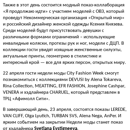
Также в этот день состоится модный показ-коллаборация
«Я продолжаю идти» с участием моделей с ОВЗ, который
проведут Некоммерческая организация «Открытый мир»
и российский дизайнер женской одежды Ксения Князева.
Среди моделей будут присутствовать девушки с
различными формами ограничений – использующие
инвалидные коляски, протезы рук и ног, модели с ДЦП. В
коллекции гости увидят изящные женственные силуэты,
актуальные принты, геометрию в стилистике и
интересный крой — все для ярких персон, открытых миру.
22 апреля гости недели моды City Fashion Week смогут
познакомиться с коллекциями DEVUSI by Alena Tokareva,
Rina Collection, MEATTING, EFR FASHION, Josephine Cashpar,
VENERA и хэдлайнера CHARUEL, который представлен в
ТРЦ «Афимолл Сити».
В завершающий день, 23 апреля, состоятся показы LEREDE,
VAN CLIFF, Olga Lyutich, TURBAN SVS, Alena Nega, AnPer. И
ярким событием на закрытии Недели моды станет показ
от хэдлайнера
Svetlana Evstigneeva
.