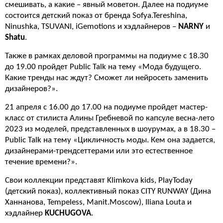
смешивать, а какие – явный моветон. Далее на подиуме
состоится детский показ от бренда Sofya.Tereshina,
Ninushka, TSUVANI, iGemotions и хэдлайнеров –
NARNY
и
Shatu
.
Также в рамках деловой программы на подиуме с 18.30
до 19.00 пройдет Public Talk на тему «Мода будущего.
Какие тренды нас ждут? Сможет ли нейросеть заменить
дизайнеров?».
21 апреля с 16.00 до 17.00 на подиуме пройдет мастер-
класс от стилиста Алины Гребневой по капсуле весна-лето
2023 из моделей, представленных в шоурумах, а в 18.30 –
Public Talk на тему «Цикличность моды. Кем она задается,
дизайнерами-трендсеттерами или это естественное
течение времени?».
Свои коллекции представят Klimkova kids, PlayToday
(детский показ), коллективный показ CITY RUNWAY (Дина
Ханнанова, Tempeless, Manit.Moscow), Iliana Louta и
хэдлайнер
KUCHUGOVA
.