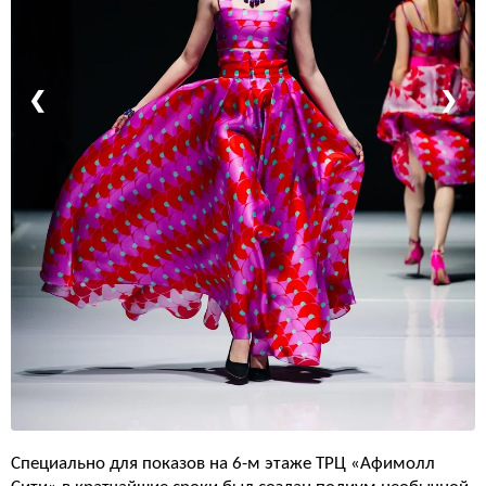
❮
❯
Специально для показов на 6-м этаже ТРЦ «Афимолл