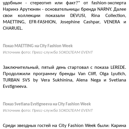
удобным - стереотип или факт?" от fashion-эксперта
Наринэ Арутюнян - основательницы бренда NARNY. Далее
свои коллекции показали DEVUSI, Rina Collection,
MAETTING, EFR-FASHION, Josephine Cashpar, VENERA и
CHARUEL.
Показ MAETTING на City Fashion Week
Источник фото:
Пресс-служба SOKOLTEAM EVENT
Заключительный, пятый день стартовал с показа LEREDE.
Продолжили программу бренды Van Cliff, Olga Lyutich,
TURBAN SVS by Vera Sukhinina, Alena Nega и Svetlana
Evstigneeva.
Показ Svetlana Evstigneeva на City Fashion Week
Источник фото:
Пресс-служба SOKOLTEAM EVENT
Среди звездных гостей на City Fashion Week были: Карина