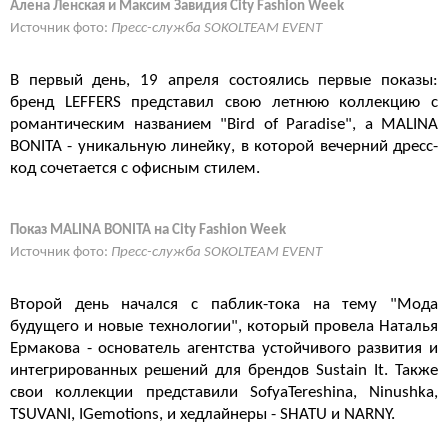
Алена Ленская и Максим Завидия City Fashion Week
Источник фото:
Пресс-служба SOKOLTEAM EVENT
В первый день, 19 апреля состоялись первые показы:
бренд LEFFERS представил свою летнюю коллекцию с
романтическим названием "Bird of Paradise", а MALINA
BONITA - уникальную линейку, в которой вечерний дресс-
код сочетается с офисным стилем.
Показ MALINA BONITA на City Fashion Week
Источник фото:
Пресс-служба SOKOLTEAM EVENT
Второй день начался с паблик-тока на тему "Мода
будущего и новые технологии", который провела Наталья
Ермакова - основатель агентства устойчивого развития и
интегрированных решений для брендов Sustain It. Также
свои коллекции представили SofyaTereshina, Ninushka,
TSUVANI, IGemotions, и хедлайнеры - SHATU и NARNY.