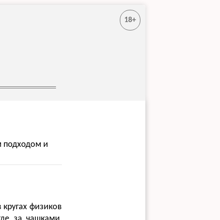
18+
м подходом и
в кругах физиков
где за чашками,