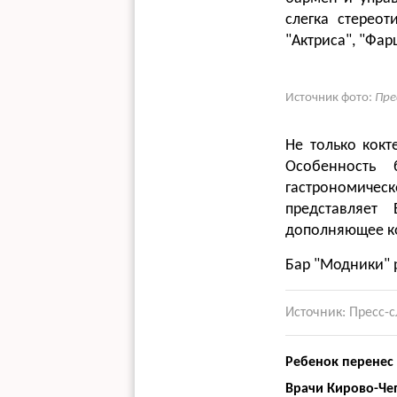
слегка стереот
"Актриса", "Фар
Источник фото:
Пре
Не только кокт
Особенность 
гастрономичес
представляет
дополняющее к
Бар "Модники" р
Источник: Пресс-
Ребенок перенес 
Врачи Кирово-Чеп