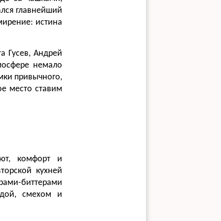
ался главнейший
имирение: истина
а Гусев, Андрей
мосфере немало
мки привычного,
ое место ставим
ют, комфорт и
вторской кухней
рами-биттерами
едой, смехом и