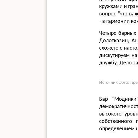
кружками и гра
вопрос "что важ
- в гармонии ко
Четыре барных 
Долотказин, А
схожего с наст
дискутируем на
дружбу. Дело з
Источник фото:
Пре
Бар "Модники
демократичност
высокого уров
собственного 
определением н