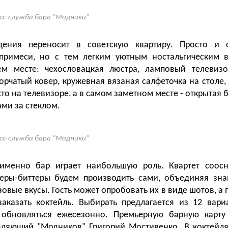
сс-служба бара "Модники"
дения переносит в советскую квартиру. Просто и 
примеси, но с тем легким уютным ностальгическим 
ем месте: чехословацкая люстра, ламповый телевизо
орчатый ковер, кружевная вязаная салфеточка на столе, 
то на телевизоре, а в самом заметном месте - открытая 
ми за стеклом.
сс-служба бара "Модники"
именно бар играет наибольшую роль. Квартет соосн
керы-биттеры будем производить сами, объединяя зна
овые вкусы. Гость может опробовать их в виде шотов, а 
аказать коктейль. Выбирать предлагается из 12 вари
 обновляться ежесезонно. Премьерную барную карту
вляющий "Модников" Григорий Мостивенко. В коктейля