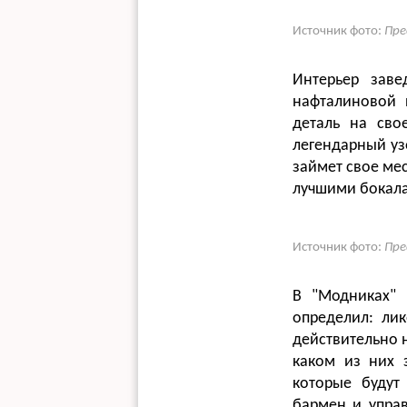
Источник фото:
Пре
Интерьер заве
нафталиновой 
деталь на сво
легендарный уз
займет свое мес
лучшими бокала
Источник фото:
Пре
В "Модниках" 
определил: ли
действительно н
каком из них з
которые будут
бармен и упра