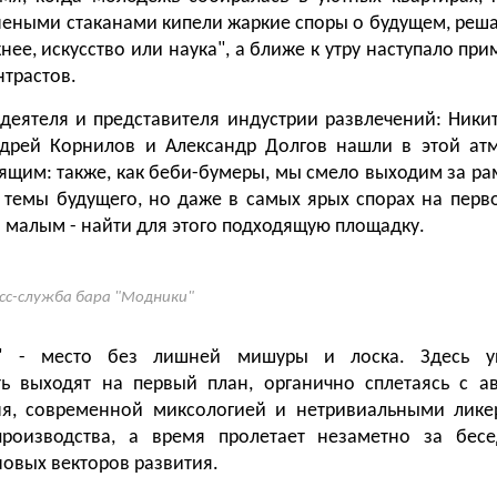
неными стаканами кипели жаркие споры о будущем, реш
нее, искусство или наука", а ближе к утру наступало пр
нтрастов.
деятеля и представителя индустрии развлечений: Никит
ндрей Корнилов и Александр Долгов нашли в этой ат
оящим: также, как беби-бумеры, мы смело выходим за ра
 темы будущего, но даже в самых ярых спорах на перв
а малым - найти для этого подходящую площадку.
сс-служба бара "Модники"
" - место без лишней мишуры и лоска. Здесь у
ь выходят на первый план, органично сплетаясь с а
ня, современной миксологией и нетривиальными лике
производства, а время пролетает незаметно за бес
овых векторов развития.