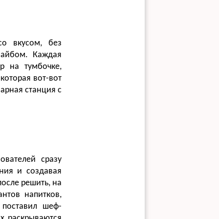
со вкусом, без
вайбом. Каждая
р на тумбочке,
которая вот-вот
барная станция с
ователей сразу
ния и создавая
после решить, на
антов напитков,
 поставил шеф-
х раскрываются