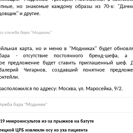
ипные, но знакомые каждому образы из 70-х: "Дачни
цовщик" и другие.
сс-служба бара "Модники"
ейльная карта, но и меню в "Модниках" будет обновля
бара - отсутствие постоянного бренд-шефа, а
кое предложение будет ставить приглашенный шеф.
 Валерий Чигарнов, создавший понятное предложе
октейли.
асположился по адресу: Москва, ул. Маросейка, 9/2.
служба бара "Модники"
19 микроинсультов из-за прыжков на батуте
ецкой ЦРБ извлекли осу из уха пациента