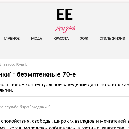
EE
жизнь
ГЛАВНОЕ
МОДА
КРАСОТА
ЗОЖ
СТИЛЬ ЖИЗНИ
3
,
автор: Юна Г.
ки": безмятежные 70-е
лось новое концептуальное заведение для с новаторски
льгии.
сс-служба бара "Модники"
я спокойствия, свободы, широких взглядов и мечтателей 
мя, когда молодежь собиралась в уютных квартирах, 