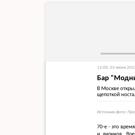
12:00, 03 июня 202
Бар "Модни
В Москве откры
щепоткой носта
Источник фото:
Пре
70-е - это врем
и лириков. Вре