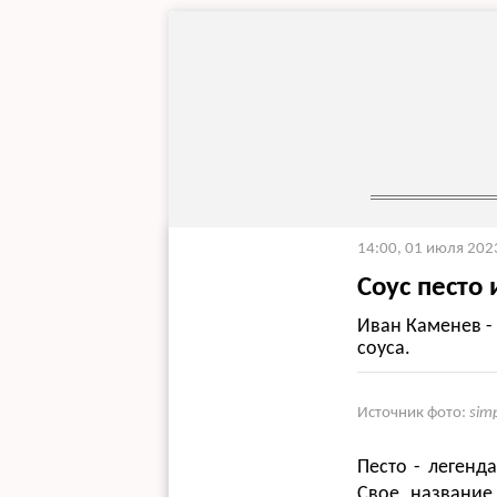
14:00, 01 июля 202
Соус песто
Иван Каменев -
соуса.
Источник фото:
sim
Песто - легенд
Свое название 