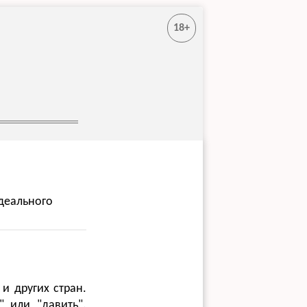
18+
идеального
и других стран.
" или "давить".