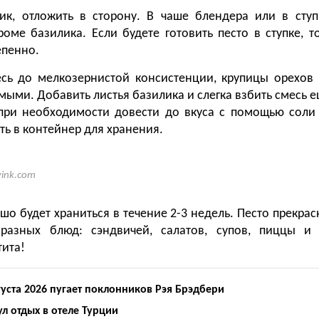
ик, отложить в сторону. В чаше блендера или в сту
роме базилика. Если будете готовить песто в ступке, т
епенно.
есь до мелкозернистой консистенции, крупицы орехов
мыми. Добавить листья базилика и слегка взбить смесь е
при необходимости довести до вкуса с помощью соли
ть в контейнер для хранения.
ink.com
шо будет храниться в течение 2-3 недель. Песто прекра
разных блюд: сэндвичей, салатов, супов, пиццы и 
тита!
густа 2026 пугает поклонников Рэя Брэдбери
л отдых в отеле Турции