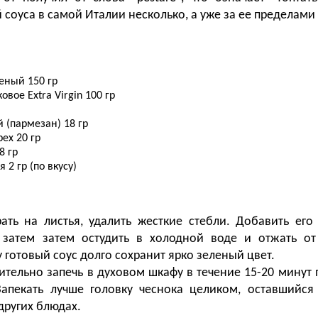
 соуса в самой Италии несколько, а уже за ее пределами
леный
150 гр
овое Extra Virgin
100 гр
 (пармезан) 18 гр
рех
20 гр
8 гр
ая
2 гр (по вкусу)
е
ать на листья, удалить жесткие стебли.
Добавить его
 затем затем остудить в холодной воде и отжать от
 готовый соус долго сохранит ярко зеленый цвет.
ительно запечь в духовом шкафу в течение 15-20 минут 
Запекать лучше головку чеснока целиком, оставшийс
других блюдах.