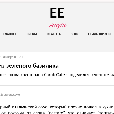
EE
жизнь
ГЛАВНОЕ
МОДА
КРАСОТА
ЗОЖ
СТИЛЬ ЖИЗНИ
3
,
автор: Юна Г.
 из зеленого базилика
 шеф-повар ресторана Carob Cafe - поделился рецептом 
plysated.com
арный итальянский соус, который прочно вошел в кухни 
от получил от слова "pestare", что означает "топтать