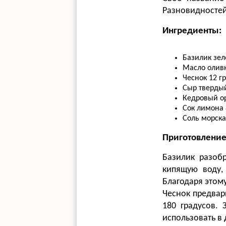
Разновидностей
Ингредиенты:
Базилик зе
Масло оливк
Чеснок
12 гр
Сыр твердый
Кедровый о
Сок лимона
Соль морск
Приготовлени
Базилик разобр
кипящую воду,
Благодаря этому
Чеснок предвар
180 градусов. 
использовать в 