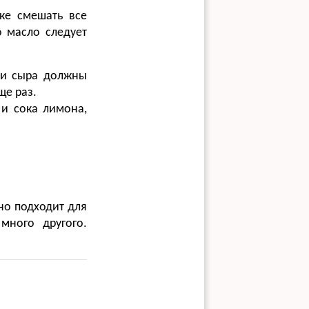
пке смешать все
о масло следует
 и сыра должны
ще раз.
 и сока лимона,
сно подходит для
много другого.