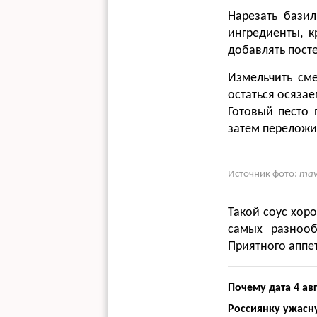
Нарезать базил
ингредиенты, к
добавлять пост
Измельчить см
остаться осязае
Готовый песто 
затем переложи
Источник фото:
mav
Такой соус хоро
самых разнооб
Приятного аппе
Почему дата 4 ав
Россиянку ужасну