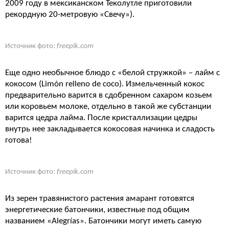
2009 году в мексиканском Теколутле приготовили
рекордную 20-метровую «Свечу»).
Источник фото:
freepik.com
Еще одно необычное блюдо с «белой стружкой» – лайм с
кокосом (Limón relleno de coco). Измельченный кокос
предварительно варится в сдобренном сахаром козьем
или коровьем молоке, отдельно в такой же субстанции
варится цедра лайма. После кристаллизации цедры
внутрь нее закладывается кокосовая начинка и сладость
готова!
Источник фото:
freepik.com
Из зерен травянистого растения амарант готовятся
энергетические батончики, известные под общим
названием «Alegrías». Батончики могут иметь самую