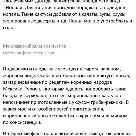
«колючками» для еды являются разновидности вида
«Нопал». Для питания пригодны порядка ста подвидов
нопала. Такие кактусы добавляют в салаты, супы, соусы,
желированные десерты и т.д. Нопал можно употреблять и
соло.
Мексиканский салат с кактусами
Источник фото:
freepik.com
Подушечки и плоды кактусов едят в сыром, вареном,
жареном виде. Особый интерес вызывают кактусы нопал,
замаринованные по рецептам коренных народов
Мексики. Туристы, которым удалось попробовать такие
блюда, утверждают, что вкус маринованных кактусов
напоминает приготовленные с уксусом грибы-рыжики. В
зависимости от особенностей приготовления,
маринованный нопал может быть хрустким или мягким
по консистенции.
Интересный факт: нопал активизирует вывод токсинов из