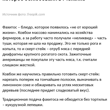
Источник фото:
freepik.com
Фахитос – блюдо, которое появилось «не от хорошей
жизни». Ковбои массово нанимались на хозяйства
фермеров, а за работу часто получали «неликвид» – часть
туши, которая не шла на продажу. Это не только рога и
копыта, то и скерт-стейк – отруб мяса с передней
диафрагмы крупного рогатого скота. Зажиточные
американцы не покупали эту часть мяса, т.к. считали
слишком жесткой.
Ковбои же научились правильно готовить скерт-стейк:
нарезать поперек на тончайшие полоски, вымачивать в
лимонном соке и обжаривать на углях мескитовых
деревьев (последнее придает сладковатый вкус).
Традиционная подача фахитоса не обходится без тортильи
– кукурузной лепешки.