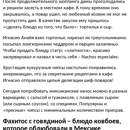
После продолжительного шоппинга дамы проголодались
и решили засесть в местном кафе. К тому времени оно
закрывалось, а повар ушел, но любезный хозяин не мог не
пропустить дам. В качестве закуски ему пришлось
«сделать блюдо из того, что было»: тортилья и сыр.
Игнасио Анайя взял тортильи, нарезал их треугольниками,
посыпал лонгхорнским чеддером и перцем халапеньо.
Чтобы придать блюду статус «элитности», красиво
засервировал и назвал в честь себя – Nachos especiales.
Хрустящие кукурузные чипсы настолько понравились
американцам, что за секретными рецептами в кафе
Игнасио отправляли целые делегации шеф-поваров!
Сегодня попробовать мексиканские начос можно в разных
вариациях: с сальсой и гуакамоле, с плавленым сыром
(или сырным соусом), со специями. Популярны и
«пресные» чипсы с минимальным количеством приправ.
Фахитос с говядиной – блюдо ковбоев,
которое облюбовали в Мексике