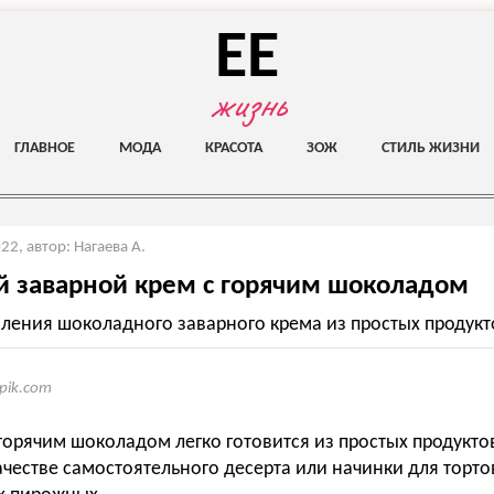
EE
жизнь
ГЛАВНОЕ
МОДА
КРАСОТА
ЗОЖ
СТИЛЬ ЖИЗНИ
022
,
автор: Нагаева А.
 заварной крем с горячим шоколадом
вления шоколадного заварного крема из простых продукт
epik.com
горячим шоколадом легко готовится из простых продукт
ачестве самостоятельного десерта или начинки для тортов