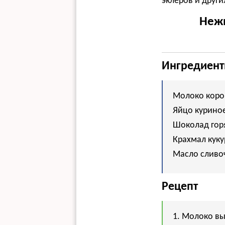
эклеров и друг
Нежн
Ингредиен
Молоко коров
Яйцо куриное 
Шоколад горя
Крахмал кукур
Масло сливоч
Рецепт
1. Молоко вы