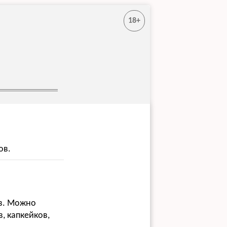
18+
ов.
ов. Можно
, капкейков,