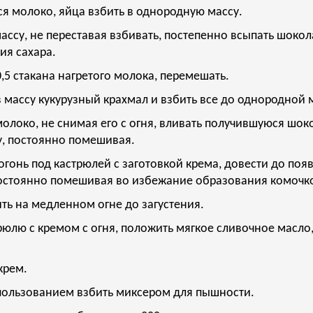
тся молоко, яйца взбить в однородную массу.
массу, не переставая взбивать, постепенно всыпать шокол
ия сахара.
0,5 стакана нагретого молока, перемешать.
в массу кукурузный крахмал и взбить все до однородной 
 молоко, не снимая его с огня, вливать получившуюся шо
у, постоянно помешивая.
 огонь под кастрюлей с заготовкой крема, довести до поя
постоянно помешивая во избежание образования комочк
ить на медленном огне до загустения.
трюлю с кремом с огня, положить мягкое сливочное масло,
крем.
пользованием взбить миксером для пышности.