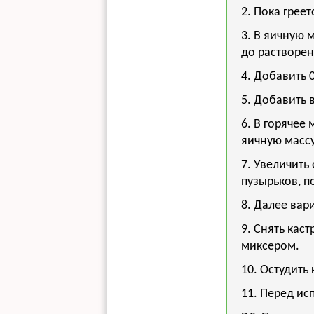
2. Пока грее
3. В яичную 
до растворен
4. Добавить 
5. Добавить 
6. В горячее
яичную масс
7. Увеличить
пузырьков, 
8. Далее вар
9. Снять кас
миксером.
10. Остудить 
11. Перед ис