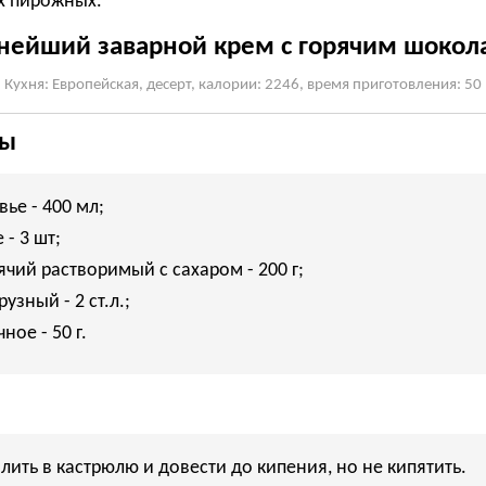
их пирожных.
ейший заварной крем с горячим шоко
Кухня: Европейская, десерт, калории: 2246, время приготовления: 50
ты
ье - 400 мл;
- 3 шт;
чий растворимый с сахаром - 200 г;
узный - 2 ст.л.;
ное - 50 г.
лить в кастрюлю и довести до кипения, но не кипятить.