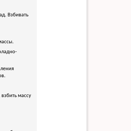
ад. Взбивать
массы.
коладно-
вления
ов.
 взбить массу