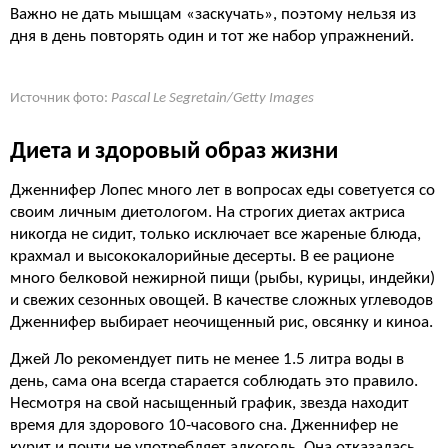
Важно не дать мышцам «заскучать», поэтому нельзя из
дня в день повторять один и тот же набор упражнений.
Источник фото:
Pascal Le Segretain/Getty Images
Диета и здоровый образ жизни
Дженнифер Лопес много лет в вопросах еды советуется со
своим личным диетологом. На строгих диетах актриса
никогда не сидит, только исключает все жареные блюда,
крахмал и высококалорийные десерты. В ее рационе
много белковой нежирной пищи (рыбы, курицы, индейки)
и свежих сезонных овощей. В качестве сложных углеводов
Дженнифер выбирает неочищенный рис, овсянку и киноа.
Джей Ло рекомендует пить не менее 1.5 литра воды в
день, сама она всегда старается соблюдать это правило.
Несмотря на свой насыщенный график, звезда находит
время для здорового 10-часового сна. Дженнифер не
курит и почти не употребляет алкоголь. Она отказалась