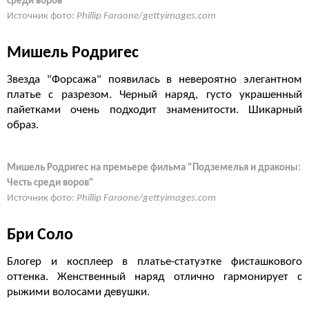
среди воров"
Источник фото:
Phillip Faraone/gettyimages.com
Мишель Родригес
Звезда "Форсажа" появилась в невероятно элегантном
платье с разрезом. Черный наряд, густо украшенный
пайетками очень подходит знаменитости. Шикарный
образ.
Мишель Родригес на премьере фильма "Подземелья и драконы:
Честь среди воров"
Источник фото:
Phillip Faraone/gettyimages.com
Бри Соло
Блогер и косплеер в платье-статуэтке фисташкового
оттенка. Женственный наряд отлично гармонирует с
рыжими волосами девушки.