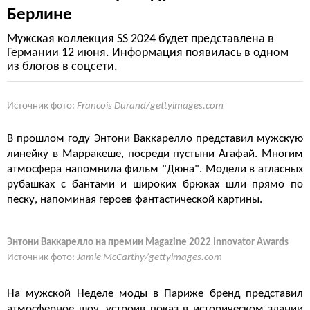
Берлине
Мужская коллекция SS 2024 будет представлена в
Германии 12 июня. Информация появилась в одном
из блогов в соцсети.
Источник фото:
Francois Durand/gettyimages.com
В прошлом году Энтони Ваккарелло представил мужскую
линейку в Марракеше, посреди пустыни Агафай. Многим
атмосфера напомнила фильм "Дюна". Модели в атласных
рубашках с бантами и широких брюках шли прямо по
песку, напоминая героев фантастической картины.
Энтони Ваккарелло на премии Magazine 2022 Innovator Awards
Источник фото:
Jamie McCarthy/gettyimages.com
На мужской Неделе моды в Париже бренд представил
атмосферное шоу, устроив показ в историческом здании