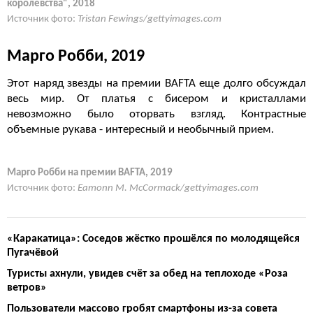
королевства", 2018
Источник фото:
Tristan Fewings/gettyimages.com
Марго Робби, 2019
Этот наряд звезды на премии BAFTA еще долго обсуждал
весь мир. От платья с бисером и кристаллами
невозможно было оторвать взгляд. Контрастные
объемные рукава - интересный и необычный прием.
Марго Робби на премии BAFTA, 2019
Источник фото:
Eamonn M. McCormack/gettyimages.com
«Каракатица»: Соседов жёстко прошёлся по молодящейся
Пугачёвой
Туристы ахнули, увидев счёт за обед на теплоходе «Роза
ветров»
Пользователи массово гробят смартфоны из-за совета