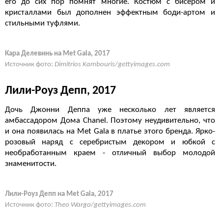
его до сих пор помнят многие. Костюм с бисером и
кристаллами был дополнен эффектным боди-артом и
стильными туфлями.
Кара Делевинь на Met Gala, 2017
Источник фото:
Dimitrios Kambouris/gettyimages.com
Лили-Роуз Депп, 2017
Дочь Джонни Деппа уже несколько лет является
амбассадором Дома Chanel. Поэтому неудивительно, что
и она появилась на Met Gala в платье этого бренда. Ярко-
розовый наряд с серебристым декором и юбкой с
необработанным краем - отличный выбор молодой
знаменитости.
Лили-Роуз Депп на Met Gala, 2017
Источник фото:
Theo Wargo/gettyimages.com