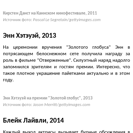
Кирстен Данст на Каннском кинофестивале, 2011
Источник фото:
Pascal Le Segretain/gettyimages.com
Энн Хэтэуэй, 2013
На церемонии вручения "Золотого глобуса" Энн в
потрясающем белоснежном сете получила награду за
роль в фильме "Отверженные". Силуэтный наряд надолго
запомнился зрителям и гостям премии. Интересно, что
такое плотное украшение пайетками актуально и в этом
году.
Энн Хэтэуэй на премии "Золотой глобус", 2013
Источник фото:
Jason Merritt/gettyimages.com
Блейк Лайвли, 2014
Каждый выход актрисы вызывает бурные обсуждения в