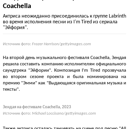
Coachella
Актриса неожиданно присоединилась к группе Labrinth
во время исполнения песни из I'm Tired из сериала
"Эйфория".
Источник фото:
Frazer Harrison/gettyimages.com
На второй день музыкального фестиваля
Coachella, Зендая
решила составить компанию исполнителям официального
саундтрека "Эйфории". Композиция
I'm Tired прозвучала
во втором сезоне проекта и была номинирована на
премию "Эмми" как "Выдающаяся оригинальная музыка и
тексты".
Зендая на фестивале Coachella, 2023
Источник фото:
Michael Loccisano/gettyimages.com
Также актриса осталась танцевать на сцене под песню "All