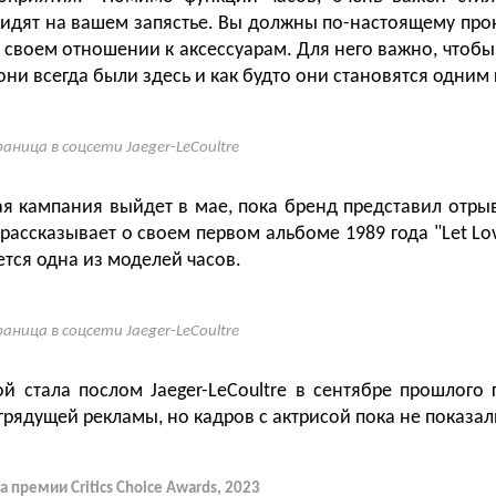
 сидят на вашем запястье. Вы должны по-настоящему прон
о своем отношении к аксессуарам. Для него важно, чтоб
ни всегда были здесь и как будто они становятся одним
аница в соцсети Jaeger-LeCoultre
я кампания выйдет в мае, пока бренд представил отрыв
ассказывает о своем первом альбоме 1989 года "Let Lov
ется одна из моделей часов.
аница в соцсети Jaeger-LeCoultre
й стала послом Jaeger-LeCoultre в сентябре прошлого 
грядущей рекламы, но кадров с актрисой пока не показал
 премии Critics Choice Awards, 2023