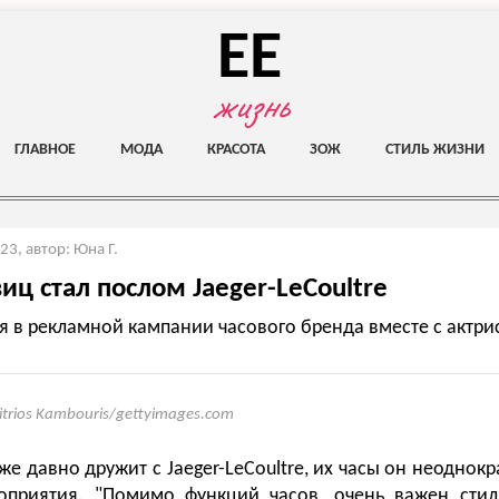
EE
жизнь
ГЛАВНОЕ
МОДА
КРАСОТА
ЗОЖ
СТИЛЬ ЖИЗНИ
023
,
автор: Юна Г.
иц стал послом Jaeger-LeCoultre
я в рекламной кампании часового бренда вместе с актри
itrios Kambouris/gettyimages.com
е давно дружит с Jaeger-LeCoultre, их часы он неоднок
оприятия. "Помимо функций часов, очень важен стиль