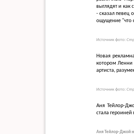
выглядят и как
- сказал певец 
ощущение "что о
Источник фото:
Стр
Новая рекламна
котором Ленни р
артиста, разуме
Источник фото:
Стр
Аня Тейлор-Джо
стала героиней 
Аня Тейлор-Джой на