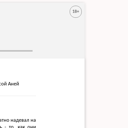
18+
сой Аней
ратно надевал на
 - то, как они