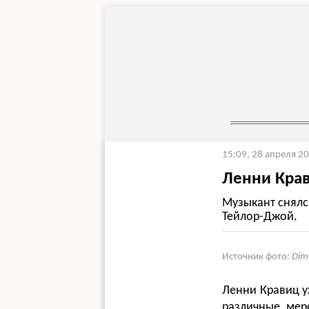
15:09, 28 апреля 2
Ленни Крав
Музыкант снялс
Тейлор-Джой.
Источник фото:
Dim
Ленни Кравиц уж
различные мер