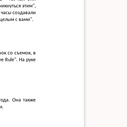
икнуться этим",
ы часы создавали
 целым с вами".
ок со съемок, в
e Rule". На руке
года. Она также
и.