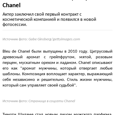
Chanel
Актер заключил свой первый контракт с
косметической компанией и появился в новой
фотосессии.
Источник фото:
Gabe Ginsberg/gettyimages.com
Bleu de Chanel были выпущены в 2010 году. Цитрусовый
древесный аромат с грейпфрутом, мятой, розовым
перцем, мускатным орехом и ладаном. Chanel описывают
его как "аромат мужчины, который отвергает любые
шаблоны. Композиция воплощает характер, выражающий
себя независимо и решительно. Стиль жизни мужчины,
который сам управляет своей судьбой".
Источник фото:
Страница в соцсети Chanel
Тимоти Шаламе стал новым лицом мужского парфюма.