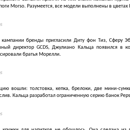
оги Morso. Разумеется, все модели выполнены в цветах P
S
 кампании бренды пригласили Диту фон Тиз, Сферу Эб
ивный директор GCDS, Джулиано Кальца появился в ко
сировали братья Морелли.
S
цию вошли: толстовка, кепка, брелоки, две мини-сумк
слив. Кальца разработал ограниченную серию банок Pepsi
S
з кружки для напитков не обошлось. Она сделана из