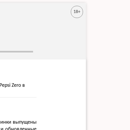
18+
epsi Zero в
овинки выпущены
а и обновленные