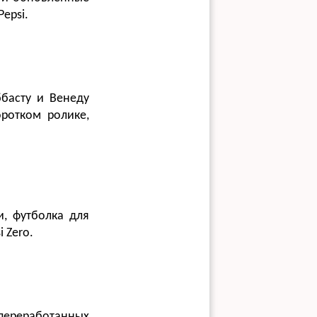
epsi.
басту и Венеду
ротком ролике,
и, футболка для
 Zero.
 переработанных