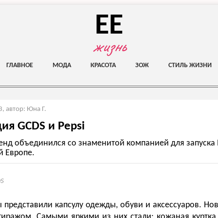
EE
жизнь
ГЛАВНОЕ
МОДА
КРАСОТА
ЗОЖ
СТИЛЬ ЖИЗНИ
3
,
автор: Юна Г.
ия GCDS и Pepsi
енд объединился со знаменитой компанией для запуска P
 Европе.
S
 представили капсулу одежды, обуви и аксессуаров. Н
иражом. Самыми яркими из них стали: кожаная куртк