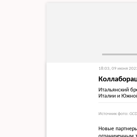
18:03, 09 июня 202
Коллаборац
Итальянский бр
Италии и Южной
Источник фото:
GCD
Новые партнеры
ограниченным т