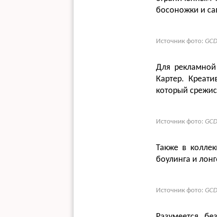
босоножки и сап
Источник фото:
GCD
Для рекламной
Картер. Креат
который срежис
Источник фото:
GCD
Также в коллек
боулинга и лонг
Источник фото:
GCD
Разумеется, бе