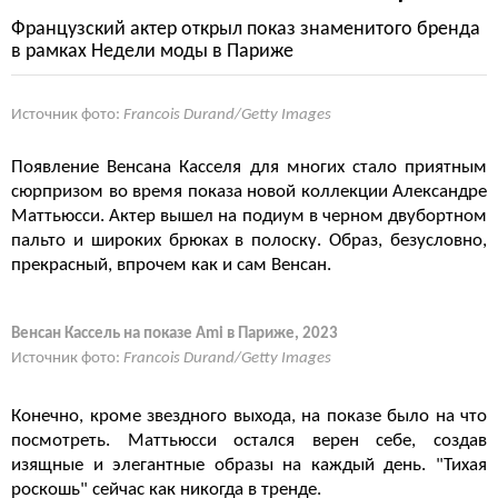
Французский актер открыл показ знаменитого бренда
в рамках Недели моды в Париже
Источник фото:
Francois Durand/Getty Images
Появление Венсана Касселя для многих стало приятным
сюрпризом во время показа новой коллекции Александре
Маттьюсси. Актер вышел на подиум в черном двубортном
пальто и широких брюках в полоску. Образ, безусловно,
прекрасный, впрочем как и сам Венсан.
Венсан Кассель на показе Ami в Париже, 2023
Источник фото:
Francois Durand/Getty Images
Конечно, кроме звездного выхода, на показе было на что
посмотреть. Маттьюсси остался верен себе, создав
изящные и элегантные образы на каждый день. "Тихая
роскошь" сейчас как никогда в тренде.