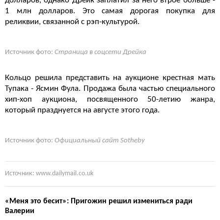
долларов, однако Дрейк заплатил за него втрое больше -
1 млн долларов. Это самая дорогая покупка для
реликвии, связанной с рэп-культурой.
Источник фото:
Страница в соцсети Дрейка
Кольцо решила представить на аукционе крестная мать
Тупака - Ясмин Фула. Продажа была частью специального
хип-хоп аукциона, посвященного 50-летию жанра,
который празднуется на августе этого года.
Источник фото:
Официальный сайт Sotheby
Источник: www.dailymail.co.uk
«Меня это бесит»: Пригожин решил измениться ради
Валерии