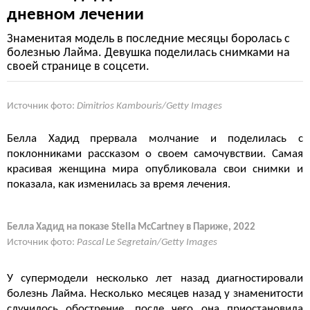
дневном лечении
Знаменитая модель в последние месяцы боролась с
болезнью Лайма. Девушка поделилась снимками на
своей странице в соцсети.
Источник фото:
Dimitrios Kambouris/Getty Images
Белла Хадид прервала молчание и поделилась с
поклонниками рассказом о своем самочувствии. Самая
красивая женщина мира опубликовала свои снимки и
показала, как изменилась за время лечения.
Белла Хадид на показе Stella McCartney в Париже, 2022
Источник фото:
Pascal Le Segretain/Getty Images
У супермодели несколько лет назад диагностировали
болезнь Лайма. Несколько месяцев назад у знаменитости
случилось обострение, после чего она приостановила