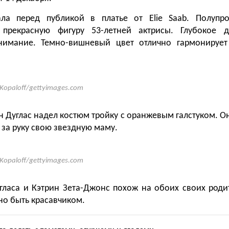
ала перед публикой в платье от Elie Saab. Полупр
 прекрасную фигуру 53-летней актрисы. Глубокое д
нимание. Темно-вишневый цвет отлично гармонируе
 Kopaloff/gettyimages.com
н Дуглас надел костюм тройку с оранжевым галстуком. О
 за руку свою звездную маму.
 Kopaloff/gettyimages.com
ласа и Кэтрин Зета-Джонс похож на обоих своих роди
но быть красавчиком.