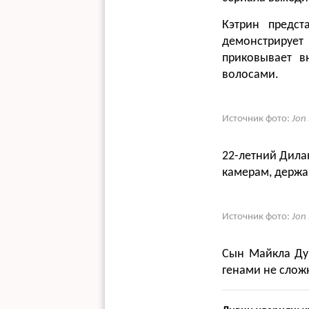
Кэтрин предст
демонстрирует
приковывает в
волосами.
Источник фото:
Jon
22-летний Дила
камерам, держа
Источник фото:
Jon
Сын Майкла Дуг
генами не слож