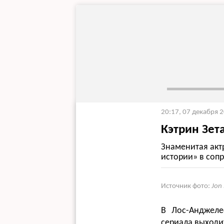
20:17, 07 декабря 
Кэтрин Зет
Знаменитая акт
истории» в соп
Источник фото:
Jon
В Лос-Анджеле
сериала выходи