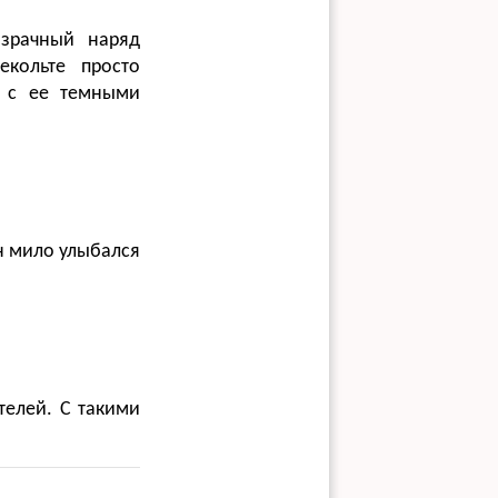
озрачный наряд
екольте просто
т с ее темными
н мило улыбался
телей. С такими