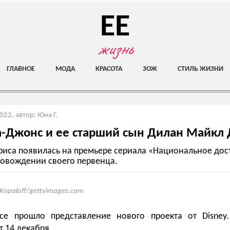
EE
жизнь
ГЛАВНОЕ
МОДА
КРАСОТА
ЗОЖ
СТИЛЬ ЖИЗНИ
2022
,
автор: Юна Г.
а-Джонс и ее старший сын Дилан Майкл 
риса появилась на премьере сериала «Национальное дос
ровождении своего первенца.
 Kopaloff/gettyimages.com
се прошло представление нового проекта от Disney
т 14 декабря.