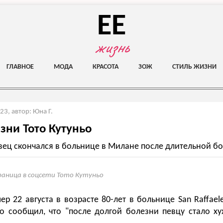
EE
жизнь
ГЛАВНОЕ
МОДА
КРАСОТА
ЗОЖ
СТИЛЬ ЖИЗНИ
023
,
автор: Юна Г.
зни Тото Кутуньо
вец скончался в больнице в Милане после длительной бо
аница в соцсети Тото Кутуньо
ер 22 августа в возрасте 80-лет в больнице San Raffae
 сообщил, что "после долгой болезни певцу стало х