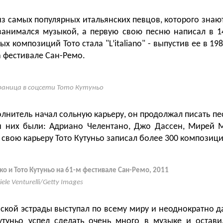
из самых популярных итальянских певцов, которого знаю
анимался музыкой, а первую свою песню написал в 1
ых композиций Тото стала "
L’italiano" - выпустив ее в 19
а фестивале Сан-Ремо.
аница в соцсети Тото Кутуньо
лнитель начал сольную карьеру, он продолжал писать пе
и них были: Адриано Челентано, Джо Дассен, Мирей 
а свою карьеру Тото Кутуньо записал более 300 композици
о и Тото Кутуньо на 61-м фестивале Сан-Ремо, 2011
ele Venturelli/Getty Images
ской эстрады выступал по всему миру и неоднократно д
утуньо успел сделать очень много в музыке и остав