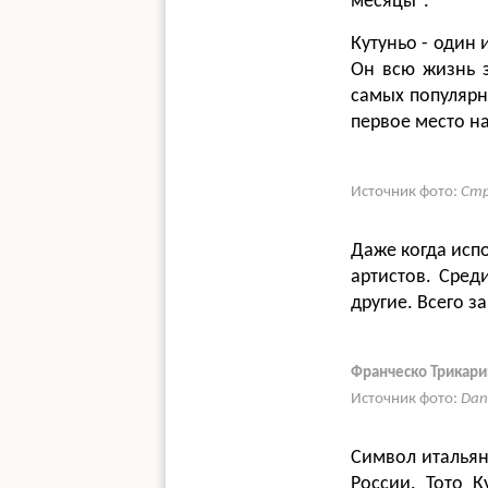
месяцы".
Кутуньо - один 
Он всю жизнь з
самых популярн
первое место н
Источник фото:
Стр
Даже когда испо
артистов. Сред
другие. Всего з
Франческо Трикарик
Источник фото:
Dani
Символ итальян
России. Тото К