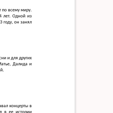
т по всему миру.
4 лет. Одной из
83 году, он занял
сни и для других
Матье, Далида и
й.
авал концерты в
ил в ее истории