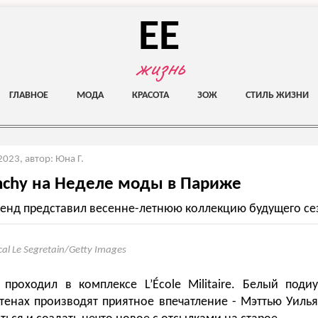
EE
жизнь
ГЛАВНОЕ
МОДА
КРАСОТА
ЗОЖ
СТИЛЬ ЖИЗНИ
 2023
,
автор: Юна Г.
nchy на Неделе моды в Париже
енд представил весенне-летнюю коллекцию будущего се
cal Le Segretain/Getty Images
 проходил в комплексе L’École Militaire. Белый поди
тенах производят приятное впечатление - Мэттью Уиль