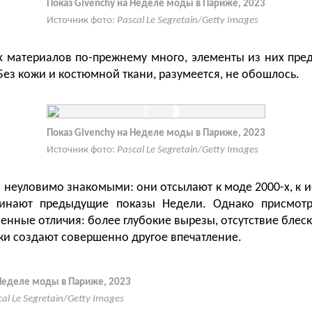
Показ Givenchy на Неделе моды в Париже, 2023
Источник фото:
Pascal Le Segretain/Getty Images
 материалов по-прежнему много, элементы из них пре
Без кожи и костюмной ткани, разумеется, не обошлось.
Показ Givenchy на Неделе моды в Париже, 2023
Источник фото:
Pascal Le Segretain/Getty Images
 неуловимо знакомыми: они отсылают к моде 2000-х, к ис
инают предыдущие показы Недели. Однако присмот
енные отличия: более глубокие вырезы, отсутствие блес
ки создают совершенно другое впечатление.
 Неделе моды в Париже, 2023
cal Le Segretain/Getty Images