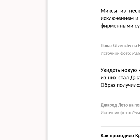
Миксы из неск
исключением и 
фирменными сум
Показ Givenchy на
Источник фото:
Pas
Увидеть новую 
из них стал Джа
Образ получился
Джаред Лето на по
Источник фото:
Pas
Как проходило К