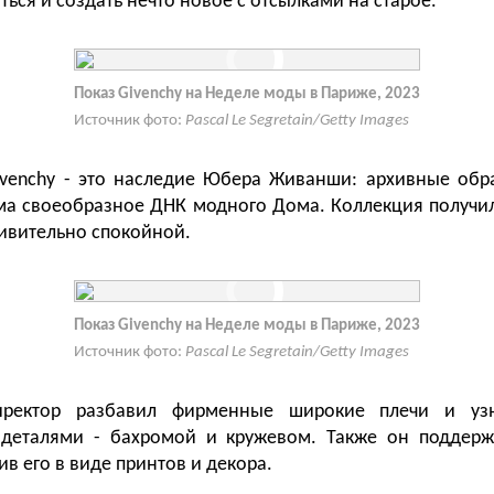
ься и создать нечто новое с отсылками на старое.
Показ Givenchy на Неделе моды в Париже, 2023
Источник фото:
Pascal Le Segretain/Getty Images
ivenchy - это наследие Юбера Живанши: архивные обр
ьма своеобразное ДНК модного Дома. Коллекция получи
дивительно спокойной.
Показ Givenchy на Неделе моды в Париже, 2023
Источник фото:
Pascal Le Segretain/Getty Images
иректор разбавил фирменные широкие плечи и уз
 деталями - бахромой и кружевом. Также он поддерж
ив его в виде принтов и декора.