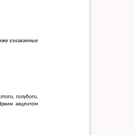
акже узнаваемые
.
того, голубого,
Ярким акцентом