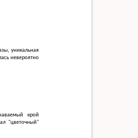
азы, уникальная
лась невероятно
наваемый крой
ал "цветочный"