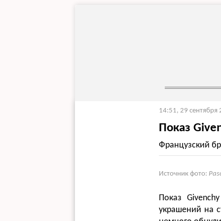
14:51, 29 сентября
Показ Give
Французский бр
Источник фото:
Pas
Показ Givenchy
украшений на с