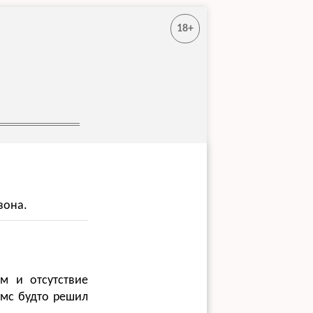
18+
зона.
ум и отсутствие
ямс будто решил