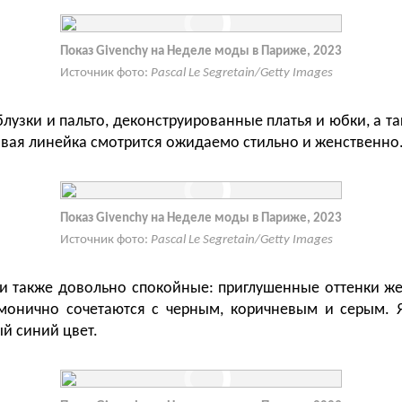
Показ Givenchy на Неделе моды в Париже, 2023
Источник фото:
Pascal Le Segretain/Getty Images
блузки и пальто, деконструированные платья и юбки, а т
овая линейка смотрится ожидаемо стильно и женственно
Показ Givenchy на Неделе моды в Париже, 2023
Источник фото:
Pascal Le Segretain/Getty Images
и также довольно спокойные: приглушенные оттенки жел
рмонично сочетаются с черным, коричневым и серым. 
й синий цвет.