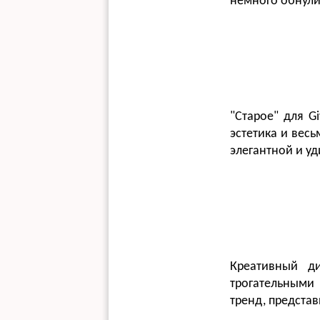
немного обнулит
"Старое" для G
эстетика и вес
элегантной и у
Креативный д
трогательными
тренд, представ