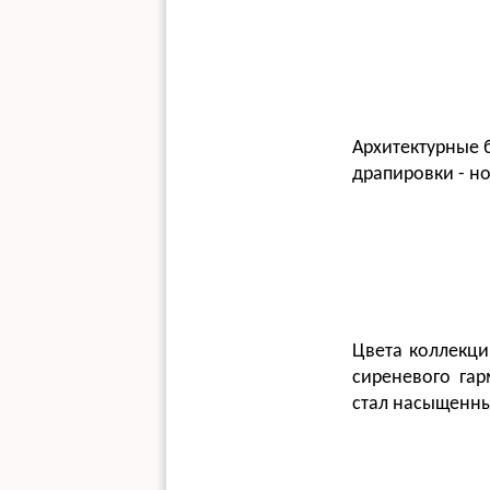
Архитектурные 
драпировки - н
Цвета коллекци
сиреневого га
стал насыщенны