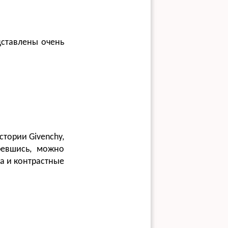
дставлены очень
тории Givenchy,
ревшись, можно
ка и контрастные