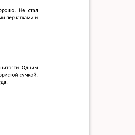
орошо. Не стал
ми перчатками и
енитости. Одним
ебристой сумкой.
гда.