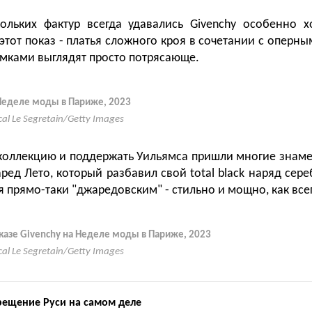
ольких фактур всегда удавались Givenchy особенно х
этот показ - платья сложного кроя в сочетании с оперны
ками выглядят просто потрясающе.
 Неделе моды в Париже, 2023
cal Le Segretain/Getty Images
коллекцию и поддержать Уильямса пришли многие знам
ред Лето, который разбавил свой total black наряд сер
 прямо-таки "джаредовским" - стильно и мощно, как все
казе Givenchy на Неделе моды в Париже, 2023
cal Le Segretain/Getty Images
рещение Руси на самом деле