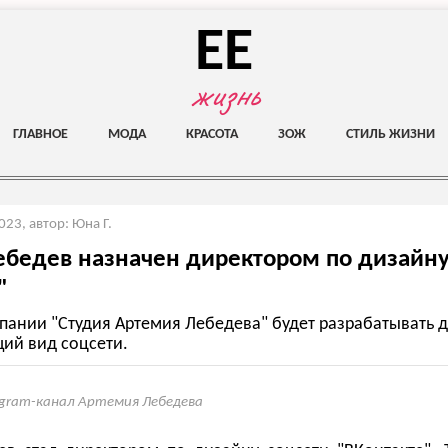
EE
жизнь
ГЛАВНОЕ
МОДА
КРАСОТА
ЗОЖ
СТИЛЬ ЖИЗНИ
2023
,
автор: Юна Г.
бедев назначен директором по дизайн
"
пании "Студия Артемия Лебедева" будет разрабатывать 
щий вид соцсети.
egram-канал Артемия Лебедева