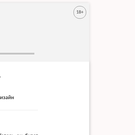
18+
у
дизайн