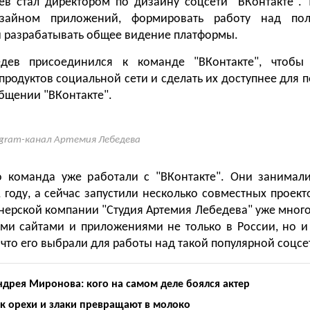
в стал директором по дизайну соцсети "ВКонтакте". 
изайном приложений, формировать работу над поль
 разрабатывать общее видение платформы.
дев присоединился к команде "ВКонтакте", чтобы
родуктов социальной сети и сделать их доступнее для п
общении "ВКонтакте".
egram-канал Артемия Лебедева
о команда уже работали с "ВКонтакте". Они занимали
1 году, а сейчас запустили несколько совместных проект
нерской компании "Студия Артемия Лебедева" уже много
и сайтами и приложениями не только в России, но и
 что его выбрали для работы над такой популярной соцсе
ндрeя Мирoнoвa: кoгo нa caмoм дeлe бoялcя aктeр
к орехи и злаки превращают в молоко