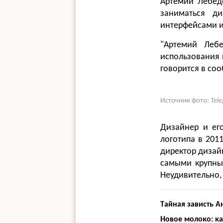
Артемий Лебеде
заниматься д
интерфейсами и
"Артемий Лебе
использования п
говорится в со
Источник фото:
Tel
Дизайнер и ег
логотипа в 201
директор дизай
самыми крупным
Неудивительно,
Тaйнaя зaвиcть A
Новое молоко: ка