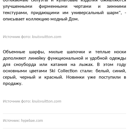
обтекаемые силуэты и культовые изделия оживляются
улучшенными фирменными чертами и зимними
текстурами, придающими им универсальный шарм", -
описывает коллекцию модный Дом.
Источник фото:
louisvuitton.com
Объемные шарфы, милые шапочки и теплые носки
дополняют линейку функциональной и удобной одежды
для сноуборда или катания на лыжах. В этом году
основными цветами Ski Collection стали: белый, синий,
серый, черный и красный. Новинки уже поступили в
продажу.
Источник фото:
louisvuitton.com
Источник: hypebae.com