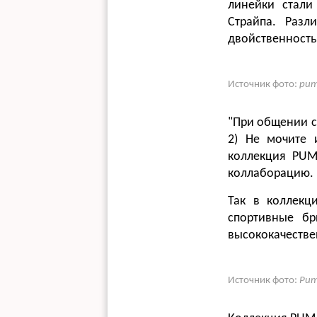
линейки стали
Страйпа. Разл
двойственность
Источник фото:
pum
"При общении с 
2) Не мочите и
коллекция PUM
коллаборацию.
Так в коллекц
спортивные бр
высококачестве
Источник фото:
Pum