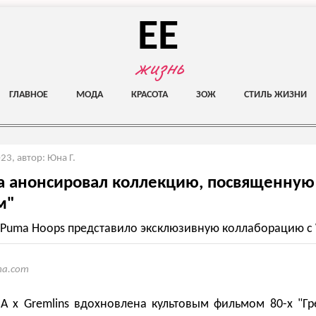
EE
жизнь
ГЛАВНОЕ
МОДА
КРАСОТА
ЗОЖ
СТИЛЬ ЖИЗНИ
023
,
автор: Юна Г.
a анонсировал коллекцию, посвященную
м"
Puma Hoops представило эксклюзивную коллаборацию с W
a.com
 x Gremlins вдохновлена культовым фильмом 80-х "Г