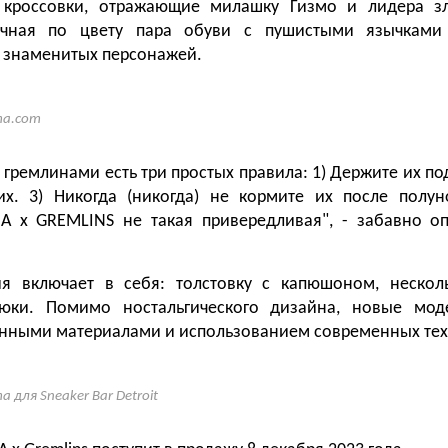
 кроссовки, отражающие милашку Гизмо и лидера з
ичная по цвету пара обуви с пушистыми язычками
 знаменитых персонажей.
a.com
гремлинами есть три простых правила: 1) Держите их по
х. 3) Никогда (никогда) не кормите их после полун
A x GREMLINS не такая привередливая", - забавно оп
ия включает в себя: толстовку с капюшоном, нескол
юки. Помимо ностальгического дизайна, новые мод
нными материалами и использованием современных тех
a для Sneaker Bar Detroit