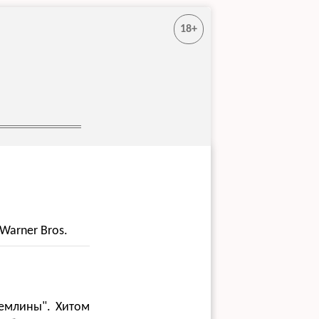
18+
arner Bros.
ремлины". Хитом