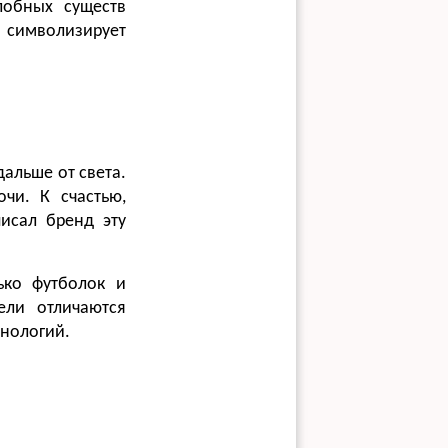
лобных существ
 символизирует
дальше от света.
очи. К счастью,
исал бренд эту
ько футболок и
ели отличаются
нологий.