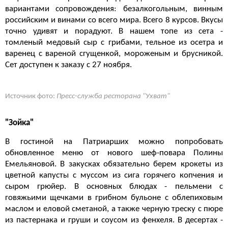
вариантами сопровождения: безалкогольным, винным
российским и винами со всего мира. Всего 8 курсов. Вкусы
точно удивят и порадуют. В нашем топе из сета -
томленый медовый сыр с грибами, тельное из осетра и
варенец с вареной сгущенкой, мороженым и брусникой.
Сет доступен к заказу с 27 ноября.
Источник фото:
Пресс-служба ресторана "Ухват"
"Зойка"
В гостиной на Патриарших можно попробовать
обновленное меню от нового шеф-повара Полины
Емельяновой. В закусках обязательно берем крокеты из
цветной капусты с муссом из сига горячего копчения и
сыром грюйер. В основных блюдах - пельмени с
говяжьими щечками в грибном бульоне с облепиховым
маслом и еловой сметаной, а также черную треску с пюре
из пастернака и груши и соусом из фенхеля. В десертах -