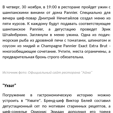
В четверг, 30 ноября, в 19:00 в ресторане пройдет ужин с
шампанскими винами от дома Pannier. Специально для
вечера шеф-повар Дмитрий Нечитайлов создал меню из
пяти курсов. К каждому будут подавать соответствующее
шампанское Pannier, а дегустацию проведет
Эрик
Штайнбрюнн. Заглянули в меню ужина. Одна из подач:
морская рыба из дровяной печи с томатами, шпинатом и
соусом из мидий и Champagne Pannier Exact Extra Brut -
многообещающее сочетание.
Учтите, места ограничены, а
предварительная бронь строго обязательна.
Источник фото:
Официальный сайт ресторана "Айна"
"Ухват"
Погружение в гастрономическую историю можно
устроить в "Ухвате". Бренд-шеф Виктор Белей составил
дегустационный сет по мотивам старинных рецептов, а
шеф-сомелье Орионис Эридан дополнил его тремя