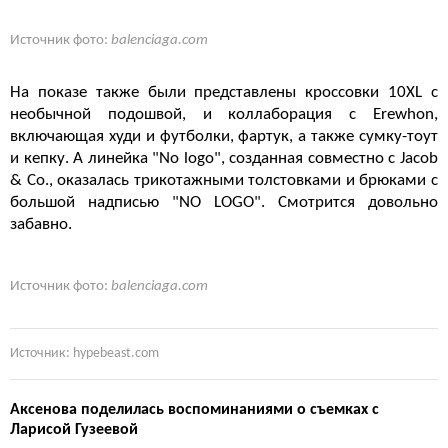
Источник фото:
balenciaga.com
На показе также были представлены кроссовки 10XL с
необычной подошвой, и коллаборация с Erewhon,
включающая худи и футболки, фартук, а также сумку-тоут
и кепку. А линейка "No logo", созданная совместно с Jacob
& Co., оказалась трикотажными толстовками и брюками с
большой надписью "NO LOGO". Смотрится довольно
забавно.
Источник фото:
balenciaga.com
Источник: hypebeast.com
Аксенова поделилась воспоминаниями о съемках с
Ларисой Гузеевой