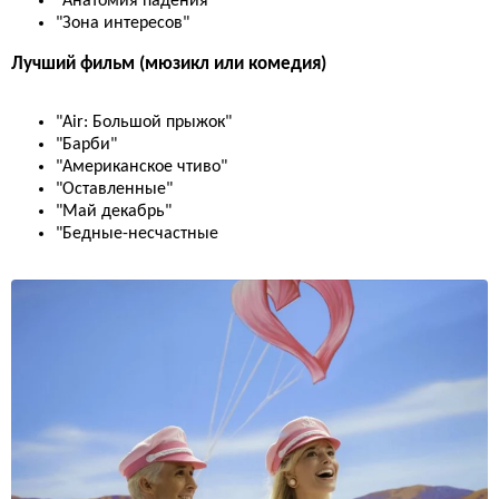
"Анатомия падения"
"Зона интересов"
Лучший фильм (мюзикл или комедия)
"Air: Большой прыжок"
"Барби"
"Американское чтиво"
"Оставленные"
"Май декабрь"
"Бедные-несчастные