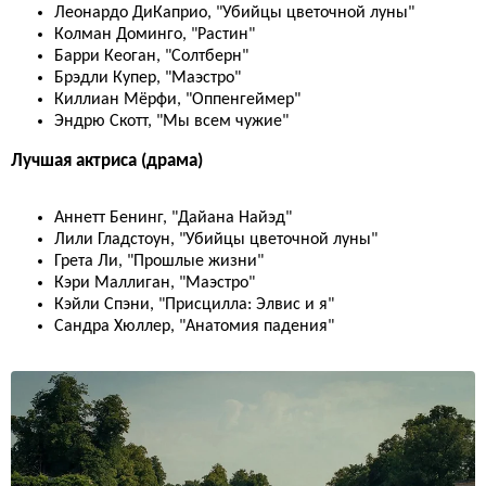
Леонардо ДиКаприо, "Убийцы цветочной луны"
Колман Доминго, "Растин"
Барри Кеоган, "Солтберн"
Брэдли Купер, "Маэстро"
Киллиан Мёрфи, "Оппенгеймер"
Эндрю Скотт, "Мы всем чужие"
Лучшая актриса (драма)
Аннетт Бенинг, "Дайана Найэд"
Лили Гладстоун, "Убийцы цветочной луны"
Грета Ли, "Прошлые жизни"
Кэри Маллиган, "Маэстро"
Кэйли Спэни, "Присцилла: Элвис и я"
Сандра Хюллер, "Анатомия падения"