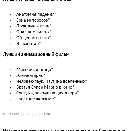
"Анатомия падения"
"Зона интересов"
"Прошлые жизни"
"Опавшие листья"
"Общество снега"
"Я - капитан"
Лучший анимационный фильм
"Мальчик и птица"
"Элементарно"
"Человек-паук: Паутина вселенных"
"Братья Супер Марио в кино"
"Судзумэ, закрывающая двери"
"Заветное желание"
Источник: goldenglobes.com
Названа неожиданная опасность переспелых бананов для