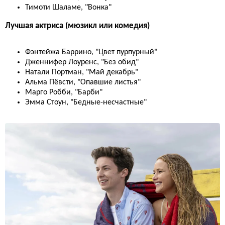
Тимоти Шаламе, "Вонка"
Лучшая актриса (мюзикл или комедия)
Фэнтейжа Баррино, "Цвет пурпурный"
Дженнифер Лоуренс, "Без обид"
Натали Портман, "Май декабрь"
Альма Пёвсти, "Опавшие листья"
Марго Робби, "Барби"
Эмма Стоун, "Бедные-несчастные"