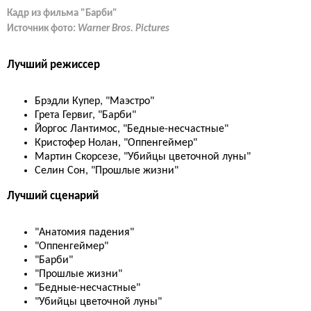
Кадр из фильма "Барби"
Источник фото:
Warner Bros. Pictures
Лучший режиссер
Брэдли Купер, "Маэстро"
Грета Гервиг, "Барби"
Йоргос Лантимос, "Бедные-несчастные"
Кристофер Нолан, "Оппенгеймер"
Мартин Скорсезе, "Убийцы цветочной луны"
Селин Сон, "Прошлые жизни"
Лучший сценарий
"Анатомия падения"
"Оппенгеймер"
"Барби"
"Прошлые жизни"
"Бедные-несчастные"
"Убийцы цветочной луны"