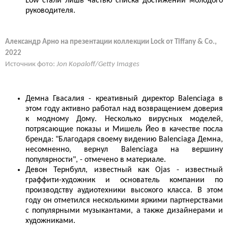
Low стали лишь частью списка достижений молодого
руководителя.
Александр Арно на презентации коллекции Lock от Tiffany & Co.,
2022
Источник фото:
Jon Kopaloff/Getty Images
Демна Гвасалия - креативный директор Balenciaga в
этом году активно работал над возвращением доверия
к модному Дому. Несколько вирусных моделей,
потрясающие показы и Мишель Йео в качестве посла
бренда: "Благодаря своему видению Balenciaga Демна,
несомненно, вернул Balenciaga на вершину
популярности", - отмечено в материале.
Девон Тернбулл, известный как Ojas - известный
граффити-художник и основатель компании по
производству аудиотехники высокого класса. В этом
году он отметился несколькими яркими партнерствами
с популярными музыкантами, а также дизайнерами и
художниками.