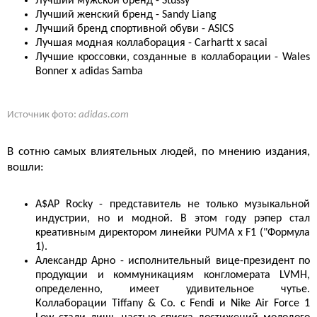
Лучший мужской бренд - Stüssy
Лучший женский бренд - Sandy Liang
Лучший бренд спортивной обуви - ASICS
Лучшая модная коллаборация - Carhartt х sacai
Лучшие кроссовки, созданные в коллаборации - Wales
Bonner х adidas Samba
Источник фото:
adidas.com
В сотню самых влиятельных людей, по мнению издания,
вошли:
A$AP Rocky - представитель не только музыкальной
индустрии, но и модной. В этом году рэпер стал
креативным директором линейки PUMA x F1 ("Формула
1).
Александр Арно - исполнительный вице-президент по
продукции и коммуникациям конгломерата LVMH,
определенно, имеет удивительное чутье.
Коллаборации Tiffany & Co. с Fendi и Nike Air Force 1