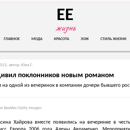
EE
жизнь
ГЛАВНОЕ
МОДА
КРАСОТА
ЗОЖ
СТИЛЬ ЖИЗНИ
2023
,
автор: Юна Г.
удивил поклонников новым романом
и на одной из вечеринок в компании дочери бывшего ро
an Bedder/Getty Images
ьсина Хайрова вместе появились на вечеринке в чест
исс Европа 2006 года Алены Авраменко. Мероприят