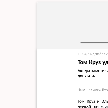
13:04, 14 декабря 
Том Круз 
Актера заметил
депутата.
Источник фото:
Bry
Том Круз и Эл
первой вице-м