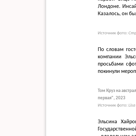
Лондоне. Инсай
Казалось, он бы
Источник фото:
Стр
По словам гост
компании Эльс
просьбами сфо
покинули мероп
Том Круз на австр
первая", 2023
Источник фото:
Lis
Эльсина Хайро
Государственно