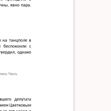
чны, явно пара.
л на танцполе в
е беспокоили с
вердил, однако
ата. Часть
вшего депутата
трием Цветковым