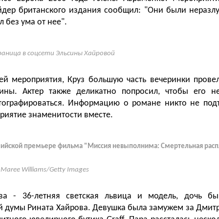
дер британского издания сообщил: "Они были неразлу
л без ума от нее".
аница в соцсети Эльсины Хайровой
ей мероприятия, Круз большую часть вечеринки прове
ины. Актер также деликатно попросил, чтобы его н
тографироваться. Информацию о романе никто не подт
риятие знаменитости вместе.
алийской премьере фильма "Миссия невыполнима: Смертельная распл
a Maree Williams/Getty Images
ва - 36-летняя светская львица и модель, дочь бы
й думы Рината Хайрова. Девушка была замужем за Дми