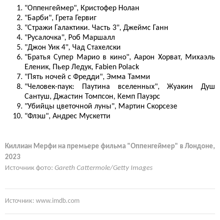
"Оппенгеймер", Кристофер Нолан
"Барби", Грета Гервиг
"Стражи Галактики. Часть 3", Джеймс Ганн
"Русалочка", Роб Маршалл
"Джон Уик 4", Чад Стахелски
"Братья Супер Марио в кино", Аарон Хорват, Михаэль
Еленик, Пьер Ледук, Fabien Polack
"Пять ночей с Фредди", Эмма Тамми
"Человек-паук: Паутина вселенных", Жуакин Душ
Сантуш, Джастин Томпсон, Кемп Пауэрс
"Убийцы цветочной луны", Мартин Скорсезе
"Флэш", Андрес Мускетти
Киллиан Мерфи на премьере фильма "Оппенгеймер" в Лондоне,
2023
Источник фото:
Gareth Cattermole/Getty Images
Источник: www.imdb.com