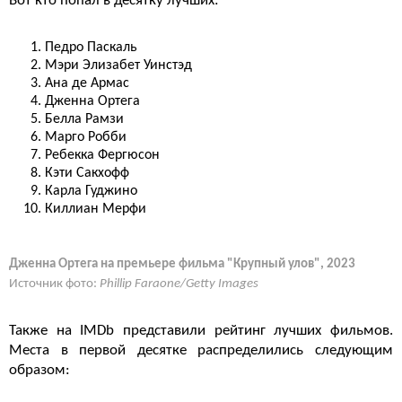
Вот кто попал в десятку лучших:
Педро Паскаль
Мэри Элизабет Уинстэд
Ана де Армас
Дженна Ортега
Белла Рамзи
Марго Робби
Ребекка Фергюсон
Кэти Сакхофф
Карла Гуджино
Киллиан Мерфи
Дженна Ортега на премьере фильма "Крупный улов", 2023
Источник фото:
Phillip Faraone/Getty Images
Также на IMDb представили рейтинг лучших фильмов.
Места в первой десятке распределились следующим
образом: