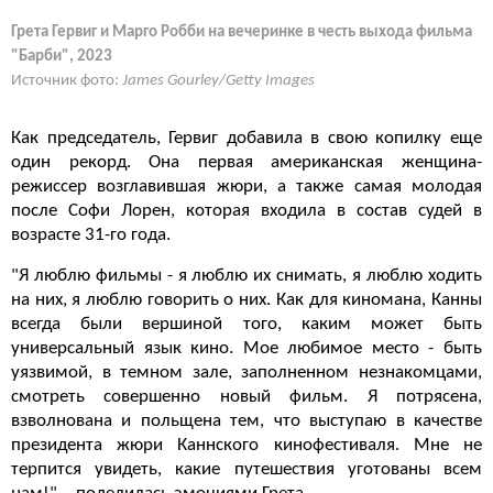
Грета Гервиг и Марго Робби на вечеринке в честь выхода фильма
"Барби", 2023
Источник фото:
James Gourley/Getty Images
Как председатель, Гервиг добавила в свою копилку еще
один рекорд. Она первая американская женщина-
режиссер возглавившая жюри, а также самая молодая
после Софи Лорен, которая входила в состав судей в
возрасте 31-го года.
"Я люблю фильмы - я люблю их снимать, я люблю ходить
на них, я люблю говорить о них. Как для киномана, Канны
всегда были вершиной того, каким может быть
универсальный язык кино. Мое любимое место - быть
уязвимой, в темном зале, заполненном незнакомцами,
смотреть совершенно новый фильм. Я потрясена,
взволнована и польщена тем, что выступаю в качестве
президента жюри Каннского кинофестиваля. Мне не
терпится увидеть, какие путешествия уготованы всем