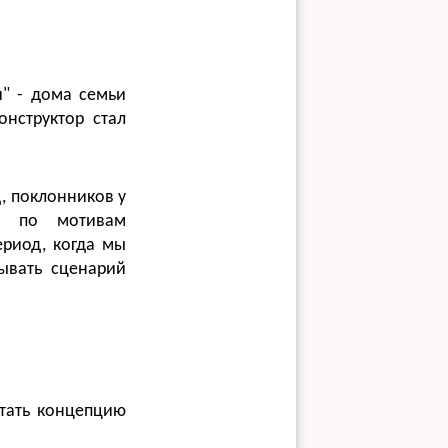
и" - дома семьи
онструктор стал
д, поклонников у
ор по мотивам
ериод, когда мы
ывать сценарий
отать концепцию