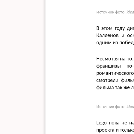
Источник фото:
ide
В этом году ди
Калленов и осн
одним из побед
Несмотря на то,
франшизы по-
романтического
смотрели филь
фильма так же л
Источник фото:
ide
Lego пока не н
проекта и тольк