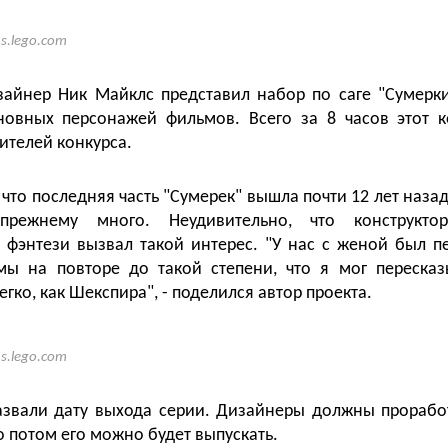
as.lego.com
зайнер Ник Майклс представил набор по саге "Сумерк
овных персонажей фильмов. Всего за 8 часов этот к
ителей конкурса.
 что последняя часть "Сумерек" вышла почти 12 лет наза
прежнему много. Неудивительно, что конструкт
 фэнтези вызвал такой интерес. "У нас с женой был п
мы на повторе до такой степени, что я мог пересказ
егко, как Шекспира", - поделился автор проекта.
as.lego.com
азвали дату выхода серии. Дизайнеры должны прораб
о потом его можно будет выпускать.