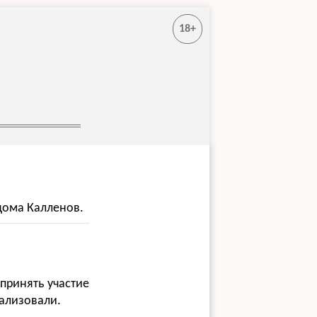
18+
дома Калленов.
принять участие
еализовали.