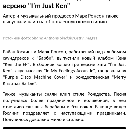
версию "I’m Just Ken"
Актер и музыкальный продюсер Марк Ронсон также
выпустили клип на обновленную композицию.
Источник фото:
Shane Anthony Sinclair/Getty Images
Райан Гослинг и Марк Ронсон, работавший над альбомом
саундтреков к "Барби", выпустили новый альбом Кена
"Ken the EP". В сборник вошло три версии хита "I’m Just
Ken": акустическая "In My Feelings Acoustic", танцевальная
"Purple Disco Machine Cover" и рождественская "Merry
Kristmas Barbie".
Также музыканты сняли клип стиле Рождества. Песня
получилась более праздничной и волшебной, в ней
отчетливо слышны барабаны и бэк-вокал. В конце видео
Гослинг поздравляет с наступающими праздниками.
Получилось довольно мило и стильно.