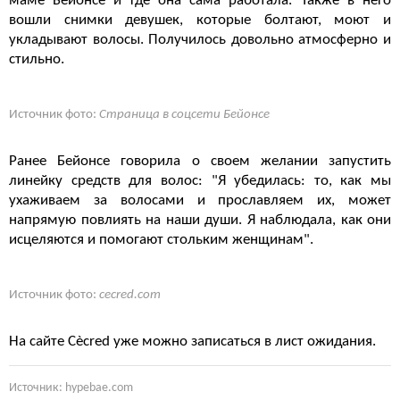
маме Бейонсе и где она сама работала. Также в него
вошли снимки девушек, которые болтают, моют и
укладывают волосы. Получилось довольно атмосферно и
стильно.
Источник фото:
Страница в соцсети Бейонсе
Ранее Бейонсе говорила о своем желании запустить
линейку средств для волос: "Я убедилась: то, как мы
ухаживаем за волосами и прославляем их, может
напрямую повлиять на наши души. Я наблюдала, как они
исцеляются и помогают стольким женщинам".
Источник фото:
cecred.com
На сайте Cècred уже можно записаться в лист ожидания.
Источник: hypebae.com