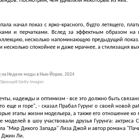
рендов. Посмотрим, чем удивляли некоторые из них.
ала начал показ с ярко-красного, будто летящего, плат
ами и перчатками. Вслед за эффектным образом на
оллекцию, несколько напоминающую предыдущий показ.
и несколько спокойнее и даже мрачнее, а стилизация вых
ng на Неделе моды в Нью-Йорке, 2024
 Dipasupil/Getty Images
ечты, надежды и оптимизм - все это должно быть связан
это еще и горе", - сказал Прабал Гурунг о своей новой р
орые этапы жизни модельера, а также его отношение ко
ве моделей в шоу участвовали друзья Гурунга: актриса С
ла "Мир Дикого Запада" Лиза Джой и автор романа "Пачи
н Джин Ли.