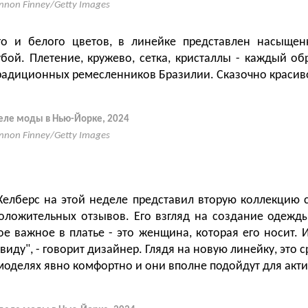
nnon Finney/Getty Images
о и белого цветов, в линейке представлен насыще
бой. Плетение, кружево, сетка, кристаллы - каждый об
традиционных ремесленников Бразилии. Сказочно красив
деле моды в Нью-Йорке, 2024
nnon Finney/Getty Images
елберс на этой неделе представил вторую коллекцию 
оложительных отзывов. Его взгляд на создание одежд
ое важное в платье - это женщина, которая его носит. 
 виду", - говорит дизайнер. Глядя на новую линейку, это с
х моделях явно комфортно и они вполне подойдут для ак