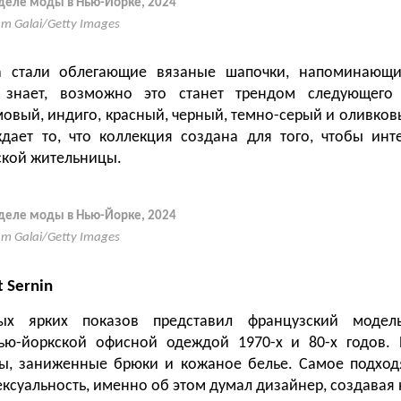
еделе моды в Нью-Йорке, 2024
m Galai/Getty Images
а стали облегающие вязаные шапочки, напоминающи
 знает, возможно это станет трендом следующего
мовый, индиго, красный, черный, темно-серый и оливков
дает то, что коллекция создана для того, чтобы инт
ской жительницы.
еделе моды в Нью-Йорке, 2024
m Galai/Getty Images
t Sernin
х ярких показов представил французский модель
ью-йоркской офисной одеждой 1970-х и 80-х годов.
ры, заниженные брюки и кожаное белье. Самое подход
сексуальность, именно об этом думал дизайнер, создавая