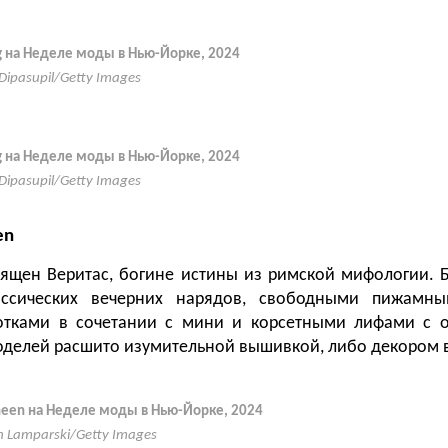
ng на Неделе моды в Нью-Йорке, 2024
 Dipasupil/Getty Images
ng на Неделе моды в Нью-Йорке, 2024
 Dipasupil/Getty Images
en
вящен Веритас, богине истины из римской мифологии. 
ассических вечерних нарядов, свободными пижамны
отками в сочетании с мини и корсетными лифами с о
делей расшито изумительной вышивкой, либо декором в
aheen на Неделе моды в Нью-Йорке, 2024
n Lamparski/Getty Images