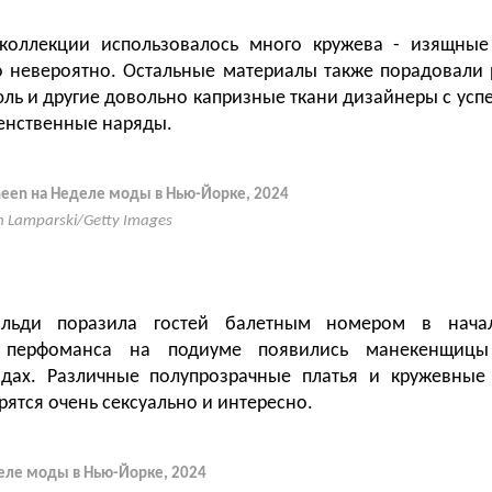
коллекции использовалось много кружева - изящные
о невероятно. Остальные материалы также порадовали
тюль и другие довольно капризные ткани дизайнеры с усп
енственные наряды.
aheen на Неделе моды в Нью-Йорке, 2024
n Lamparski/Getty Images
альди поразила гостей балетным номером в нача
 перфоманса на подиуме появились манекенщиц
ядах. Различные полупрозрачные платья и кружевные
ятся очень сексуально и интересно.
деле моды в Нью-Йорке, 2024