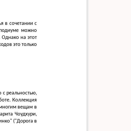
ья в сочетании с
 подиуме можно
 Однако на этот
одов это только
о с реальностью,
аботе. Коллекция
 многим вещам в
арита Чоудхури,
нко" ("Дорога в