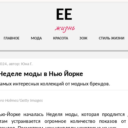
EE
жизнь
ГЛАВНОЕ
МОДА
КРАСОТА
ЗОЖ
СТИЛЬ ЖИЗНИ
2024
,
автор: Юна Г.
 Неделе моды в Нью Йорке
самых интересных коллекций от модных брендов.
uro Holmes/Getty Images
ью-Йорке началась Неделя моды, которая продлится 
там устраивается огромное количество показов о