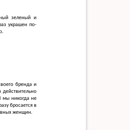
нный зеленый и
раз украшен по-
о.
своего бренда и
ы действительно
И мы никогда не
разу бросается в
тивных женщин.