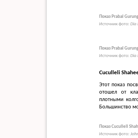
Показ Prabal Guru
Источник фото:
Dia
Показ Prabal Guru
Источник фото:
Dia
Cuculleli Shahe
Этот показ пос
отошел от кл
плотными колг
Большинство мо
Показ Cuculleli Sh
Источник фото:
Joh