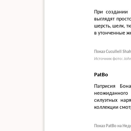
При создании 
выглядят прост
шерсть, шелк, 
в утонченные ж
Показ Cuculleli Sh
Источник фото:
Joh
PatBo
Патрисия Бон
неожиданного
силуэтных нар
коллекции смотр
Показ PatBo на Не