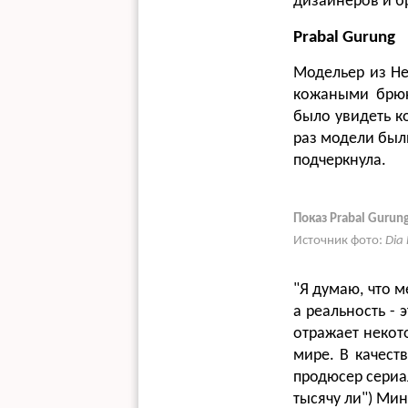
дизайнеров и б
Prabal Gurung
Модельер из Неп
кожаными брюк
было увидеть к
раз модели был
подчеркнула.
Показ Prabal Guru
Источник фото:
Dia
"Я думаю, что м
а реальность - 
отражает некот
мире. В качест
продюсер сериа
тысячу ли") Ми