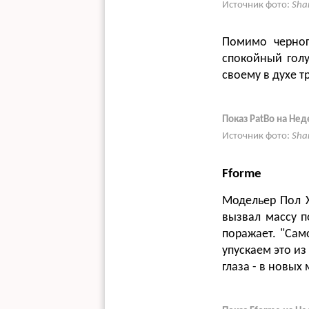
Источник фото:
Sha
Помимо черног
спокойный голу
своему в духе 
Показ PatBo на Не
Источник фото:
Sha
Fforme
Модельер Пол Х
вызвал массу п
поражает. "Сам
упускаем это из
глаза - в новы