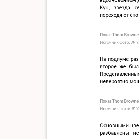
вдохновением д
Кун, звезда с
переходя от сп
Показ Thom Browne
Источник фото:
JP 
На подиуме раз
второе же был
Представленны
невероятно мо
Показ Thom Browne
Источник фото:
JP 
Основными цвет
разбавлены не