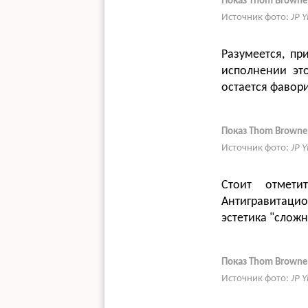
Показ Thom Browne
Источник фото:
JP 
Разумеется, пр
исполнении это
остается фавор
Показ Thom Browne
Источник фото:
JP 
Стоит отмет
Антигравитаци
эстетика "слож
Показ Thom Browne
Источник фото:
JP 