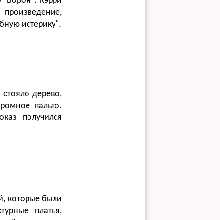
 "Ворон". Кэрри
 произведение,
бную истерику".
 стояло дерево,
ромное пальто.
оказ получился
й, которые были
турные платья,