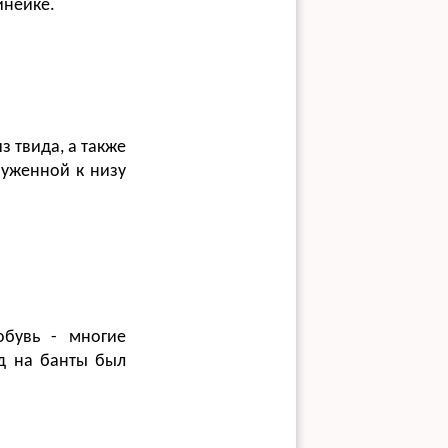
инейке.
 твида, а также
ауженной к низу
бувь - многие
д на банты был