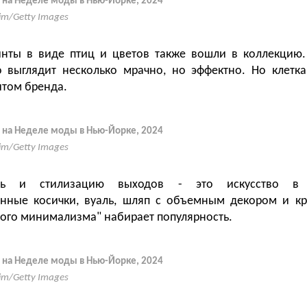
 на Неделе моды в Нью-Йорке, 2024
Yim/Getty Images
инты в виде птиц и цветов также вошли в коллекцию
 выглядит несколько мрачно, но эффектно. Но клетка
итом бренда.
 на Неделе моды в Нью-Йорке, 2024
Yim/Getty Images
ить и стилизацию выходов - это искусство в 
онные косички, вуаль, шляп с объемным декором и кр
ного минимализма" набирает популярность.
 на Неделе моды в Нью-Йорке, 2024
Yim/Getty Images