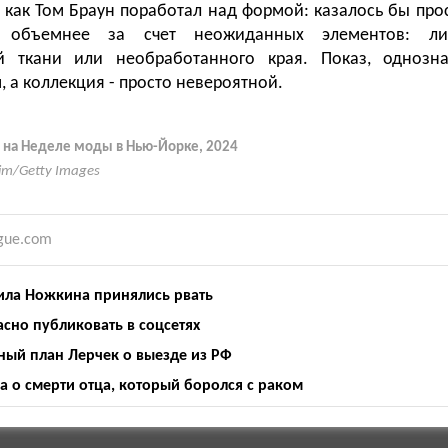
, как Том Браун поработал над формой: казалось бы про
 объемнее за счет неожиданных элементов: ли
й ткани или необработанного края. Показ, однозна
 а коллекция - просто невероятной.
 на Неделе моды в Нью-Йорке, 2024
Yim/Getty Images
gue.com
ила Ножкина принялись рвать
сно публиковать в соцсетях
йный план Лерчек о выезде из РФ
 о смерти отца, который боролся с раком