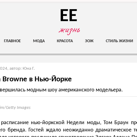
EE
жизнь
ГЛАВНОЕ
МОДА
КРАСОТА
ЗОЖ
СТИЛЬ ЖИЗНИ
2024
,
автор: Юна Г.
 Browne в Нью-Йорке
вершилась модным шоу американского модельера.
Yim/Getty Images
 расписание нью-йоркской Недели моды, Том Браун пр
го бренда. Гостей ждало неожиданно драматическое т