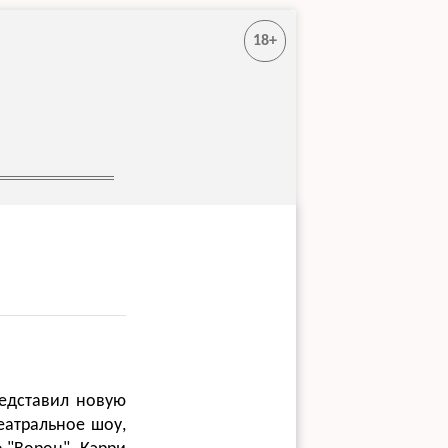
18+
едставил новую
еатральное шоу,