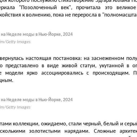
ля которого послужило стихотворение Эдгара Аллана По
ериала "Позолоченный век", прочитала это великое
окойствия к волнению, пока не переросла в "полномасшта
 на Неделе моды в Нью-Йорке, 2024
Yim/Getty Images
вернулась настоящая постановка: на заснеженном полу
о представлено в виде живой статуи, укутанной в ог
е модели ярко ассоциировались с происходящим. П
щным.
 на Неделе моды в Нью-Йорке, 2024
Yim/Getty Images
ами коллекции, ожидаемо, стали черный, белый и серы
сколькими золотистыми нарядами. Сложные архитек