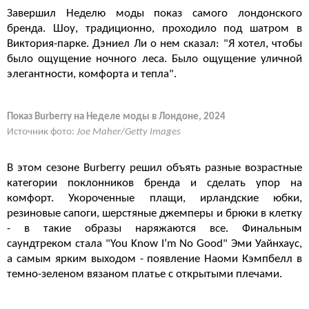
Завершил Неделю моды показ самого лондонского
бренда. Шоу, традиционно, проходило под шатром в
Виктория-парке. Дэниел Ли о нем сказал: "Я хотел, чтобы
было ощущение ночного леса. Было ощущение уличной
элегантности, комфорта и тепла".
Показ Burberry на Неделе моды в Лондоне, 2024
Источник фото:
Joe Maher/Getty Images
В этом сезоне
Burberry
решил объять разные возрастные
категории поклонников бренда и сделать упор на
комфорт. Укороченные плащи, ирландские юбки,
резиновые сапоги, шерстяные джемперы и брюки в клетку
- в такие образы наряжаются все. Финальным
саундтреком стала "You Know I’m No Good" Эми Уайнхаус,
а самым ярким выходом - появление Наоми Кэмпбелл в
темно-зеленом вязаном платье с открытыми плечами.