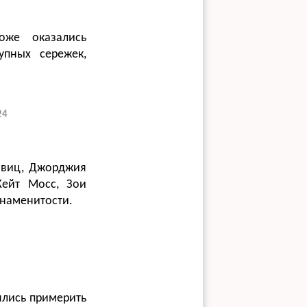
оже оказались
упных сережек,
24
равиц, Джорджия
Кейт Мосс, Зои
знаменитости.
оялись примерить