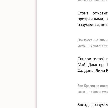
Источник фото:
Fra
Стоит отмети
прозрачными, 
разумеется, не
Показ осенне-зимн
Источник фото:
Fra
Список гостей 
Мэй Джаггер, 
Салдана, Лили К
Зои Кравиц на показ
Источник фото:
Pas
Звезды, разумее