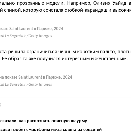
мально прозрачные модели. Например, Оливия Уайлд 
ой спиной, которую сочетала с юбкой-карандаш и высоки
казе Saint Laurent в Париже, 2024
cal Le Segretain/Getty Images
ста решила ограничиться черным коротким пальто, плот
 Ее образ также получился интересным и женственным.
на показе Saint Laurent в Париже, 2024
cal Le Segretain/Getty Images
g
ссказали, как распознать опасную шаурму
сово гробят смартфоны из-за совета из соцсетей