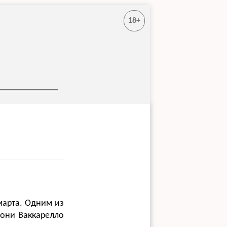
18+
марта. Одним из
тони Ваккарелло