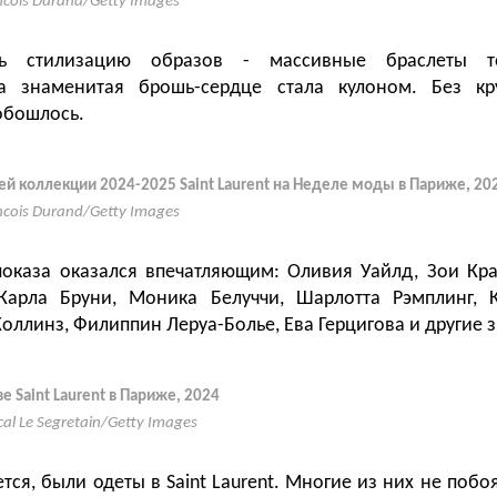
ncois Durand/Getty Images
ть стилизацию образов - массивные браслеты т
а знаменитая брошь-сердце стала кулоном. Без кр
 обошлось.
ей коллекции 2024-2025 Saint Laurent на Неделе моды в Париже, 20
ncois Durand/Getty Images
показа оказался впечатляющим: Оливия Уайлд, Зои К
Карла Бруни, Моника Белуччи, Шарлотта Рэмплинг, 
оллинз, Филиппин Леруа-Болье, Ева Герцигова и другие 
е Saint Laurent в Париже, 2024
cal Le Segretain/Getty Images
тся, были одеты в Saint Laurent. Многие из них не поб