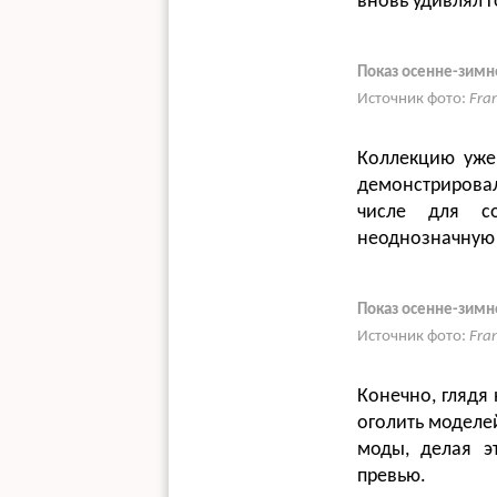
вновь удивлял 
Показ осенне-зимн
Источник фото:
Fra
Коллекцию уже 
демонстрирова
числе для со
неоднозначную 
Показ осенне-зимн
Источник фото:
Fra
Конечно, глядя
оголить моделей
моды, делая э
превью.