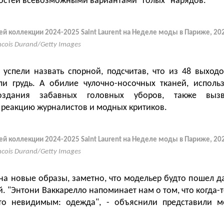
гостей всевозможными вариантами "голых" нарядов.
ей коллекции 2024-2025 Saint Laurent на Неделе моды в Париже, 20
ncois Durand/Getty Images
успели назвать спорной, подсчитав, что из 48 выходо
ли грудь. А обилие чулочно-носочных тканей, исполь
здания забавных головных уборов, также выз
реакцию журналистов и модных критиков.
ей коллекции 2024-2025 Saint Laurent на Неделе моды в Париже, 20
ncois Durand/Getty Images
 на новые образы, заметно, что модельер будто пошел д
. "Энтони Ваккарелло напоминает нам о том, что когда-
то невидимым: одежда", - объяснили представили 