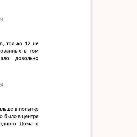
24
в, только 12 не
зованных в том
вало довольно
24
альше в попытке
то было в центре
модного Дома в