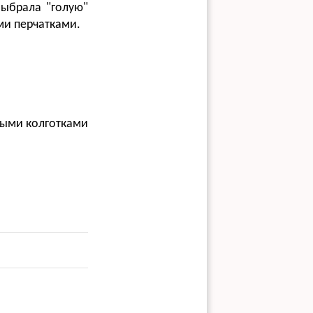
выбрала "голую"
ми перчатками.
ными колготками