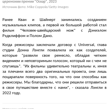
церемонии премии "Оскар", 2023
Источник фото:
Mike Coppola/Getty Images
Ранее Кван и Шайнерт занимались созданием
музыкальных клипов, а первой их большой работой стал
фильм "Человек-швейцарский нож" с Дэниэлом
Рэдклиффом и Полом Дано.
Когда режиссеры заключали договор с Universal, глава
студии Донна Лэнгли похвалила их как создателей,
которые "развили свое ремесло, обладая четким
видением и неповторимым голосом, который ни с чем не
спутаешь". "Их фильмы удивительно театральны и, имея
за плечами всего два оригинальных проекта, они лишь
поцарапали поверхность того, на что они способны как
режиссеры. Мы благодарны, что они решили отправиться
в свое путешествие вместе с нами", - сказала Лэнгли в
2022 году.