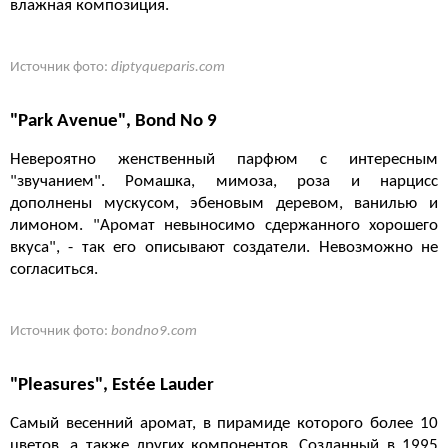
влажная композиция.
Источник фото:
diptyqueparis.com
"Park Avenue", Bond No 9
Невероятно женственный парфюм с интересным
"звучанием". Ромашка, мимоза, роза и нарцисс
дополнены мускусом, эбеновым деревом, ванилью и
лимоном. "Аромат невыносимо сдержанного хорошего
вкуса", - так его описывают создатели. Невозможно не
согласиться.
Источник фото:
bondno9.com
"Pleasures", Estée Lauder
Самый весенний аромат, в пирамиде которого более 10
цветов, а также других компонентов. Созданный в 1995