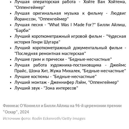
Лучшая операторская работа - Хойте Ван Хойтема,
"Оппенгеймер"
Лучшая оригинальная музыка к фильму - Людвиг
Йоранссон, "Оппенгеймер"
Лучшая песня - "What Was I Made For?" Билли Айлиш,
"Барби"
Лучший короткометражный игровой фильм - "Чудесная
история Генри Шугара"
Лучший короткометражный документальный фильм -
"Последняя ремонтная мастерская"
Лучшие грим и прически - "Бедные-несчастные"
Лучшая работа художника-постановщика - Джеймс
Прайс, Шона Хит, Жужа Михалек, "Бедные-несчастные"
Лучшие костюмы - "Бедные-несчастные"
Лучший монтаж - Дженнифер Лэйм, "Оппенгеймер"
Лучший звук - "Зона интересов"
Финнеас О’Коннелл и Билли Айлиш на 96-й церемонии премии
"Оскар", 2024
Источник фото:
Rodin Eckenroth/Getty Images