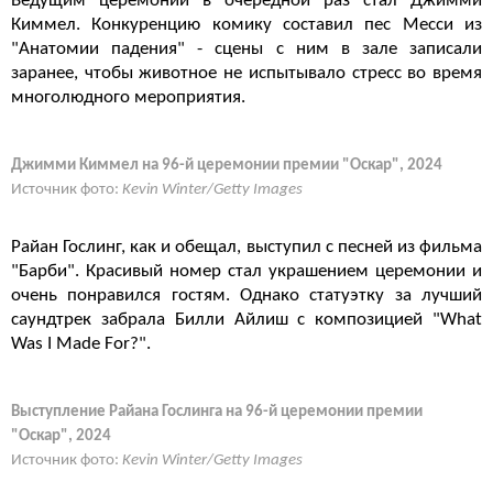
Ведущим церемонии в очередной раз стал Джимми
Киммел. Конкуренцию комику составил пес Месси из
"Анатомии падения" - сцены с ним в зале записали
заранее, чтобы животное не испытывало стресс во время
многолюдного мероприятия.
Джимми Киммел на 96-й церемонии премии "Оскар", 2024
Источник фото:
Kevin Winter/Getty Images
Райан Гослинг, как и обещал, выступил с песней из фильма
"Барби". Красивый номер стал украшением церемонии и
очень понравился гостям. Однако статуэтку за лучший
саундтрек забрала Билли Айлиш с композицией "
What
Was I Made For?".
Выступление Райана Гослинга на 96-й церемонии премии
"Оскар", 2024
Источник фото:
Kevin Winter/Getty Images