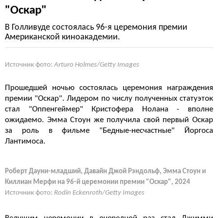
"Оскар"
В Голливуде состоялась 96-я церемония премии
Американской киноакадемии.
Источник фото:
Arturo Holmes/Getty Images
Прошедшей ночью состоялась церемония награждения
премии "Оскар". Лидером по числу полученных статуэток
стал "Оппенгеймер" Кристофера Нолана - вполне
ожидаемо. Эмма Стоун же получила свой первый Оскар
за роль в фильме "Бедные-несчастные" Йоргоса
Лантимоса.
Роберт Дауни-младший, Давайн Джой Рэндольф, Эмма Стоун и
Киллиан Мерфи на 96-й церемонии премии "Оскар", 2024
Источник фото:
Rodin Eckenroth/Getty Images