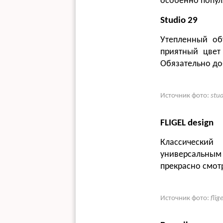
особенно попул
Studio 29
Утепленный об
приятный цвет
Обязательно до
Источник фото:
stu
FLIGEL design
Классический
универсальным
прекрасно смотр
Источник фото:
flig