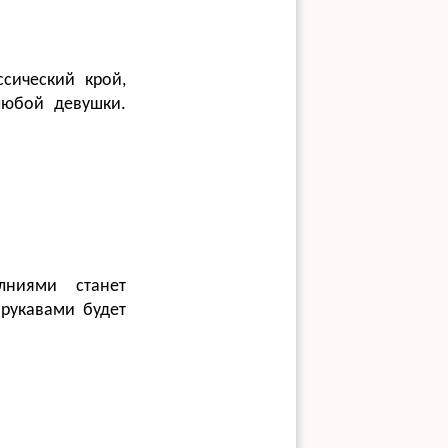
сический крой,
любой девушки.
лниями станет
рукавами будет