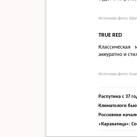
Источник фото:
bla
TRUE RED
Классическая 
аккуратно и сти
Источник фото:
true
Распутина с 37 г
Климатологи бьют
Россиянки начал
«Каракатица»: С