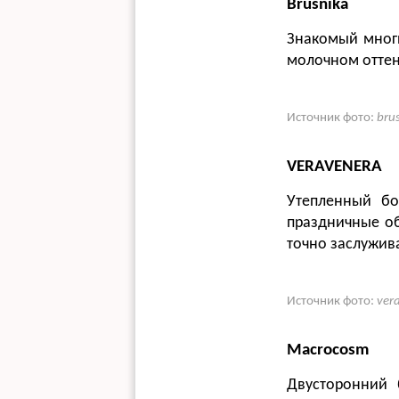
Brusnika
Знакомый мног
молочном оттен
Источник фото:
bru
VERAVENERA
Утепленный бо
праздничные об
точно заслужив
Источник фото:
ver
Macrocosm
Двусторонний 