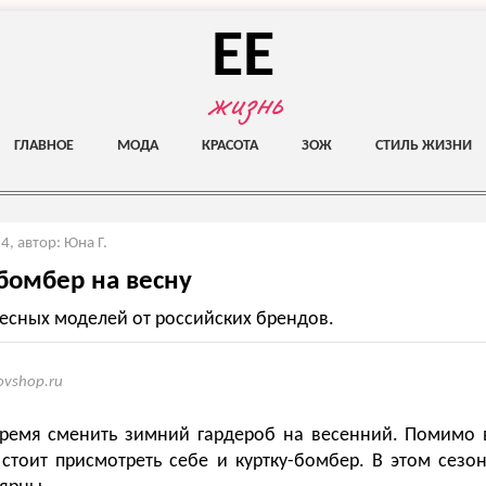
EE
жизнь
ГЛАВНОЕ
МОДА
КРАСОТА
ЗОЖ
СТИЛЬ ЖИЗНИ
24
,
автор: Юна Г.
бомбер на весну
есных моделей от российских брендов.
ovshop.ru
время сменить зимний гардероб на весенний. Помимо
, стоит присмотреть себе и куртку-бомбер. В этом сезо