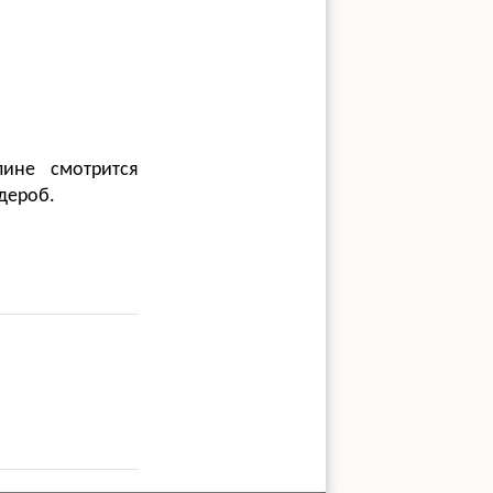
пине смотрится
рдероб.