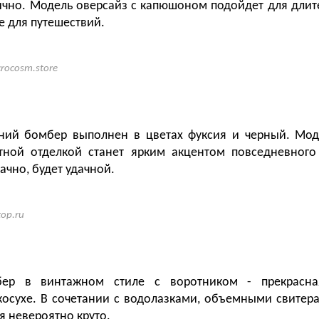
ично. Модель оверсайз с капюшоном подойдет для длит
е для путешествий.
rocosm.store
нний бомбер выполнен в цветах фуксия и черный. Мод
тной отделкой станет ярким акцентом повседневного
ачно, будет удачной.
top.ru
ер в винтажном стиле с воротником - прекрасная
осухе. В сочетании с водолазками, объемными свите
я невероятно круто.