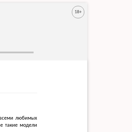
18+
 всеми любимых
не такие модели