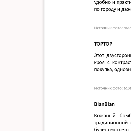
удобно и практ
по городу и даж
Источник фото:
mac
TOPTOP
Этот двусторо
кроя с контрас
покупка, однозн
Источник фото:
top
BlanBlan
Кожаный бомб
традиционной к
будет смотретьс