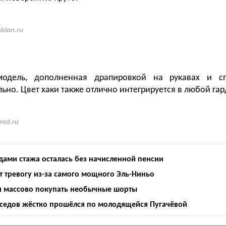
nblan.ru
модель, дополненная драпировкой на рукавах и с
льно. Цвет хаки также отлично интегрируется в любой га
red.ru
одами стажа осталась без начисленной пенсии
 тревогу из-за самого мощного Эль-Ниньо
и массово покупать необычные шорты
оседов жёстко прошёлся по молодящейся Пугачёвой