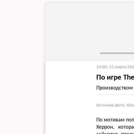
14:00, 21 марта 20
По игре Th
Производством 
Источник фото:
the
По мотивам поп
Херрон, котор