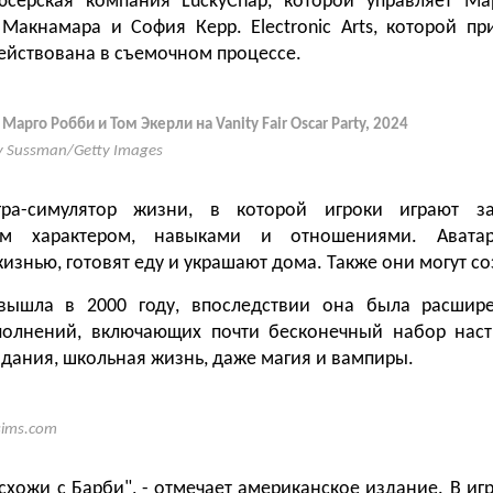
юсерская компания LuckyChap, которой управляет Ма
Макнамара и София Керр. Electronic Arts, которой пр
действована в съемочном процессе.
арго Робби и Том Экерли на Vanity Fair Oscar Party, 2024
 Sussman/Getty Images
гра-симулятор жизни, в которой игроки играют з
ым характером, навыками и отношениями. Авата
знью, готовят еду и украшают дома. Также они могут со
вышла в 2000 году, впоследствии она была расши
полнений, включающих почти бесконечный набор настр
идания, школьная жизнь, даже магия и вампиры.
sims.com
схожи с Барби", - отмечает американское издание. В иг