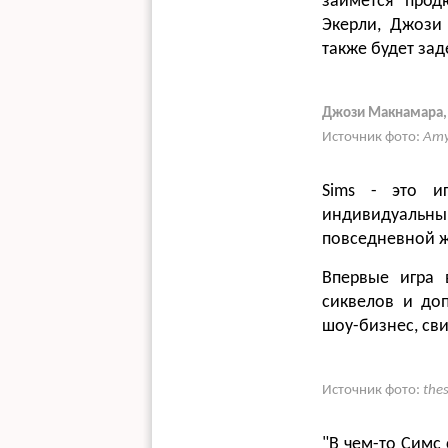
займется прод
Экерли, Джози 
также будет за
Джози Макнамара, М
Источник фото:
Amy
Sims - это и
индивидуальн
повседневной жи
Впервые игра 
сиквелов и до
шоу-бизнес, св
Источник фото:
the
"В чем-то Симс 