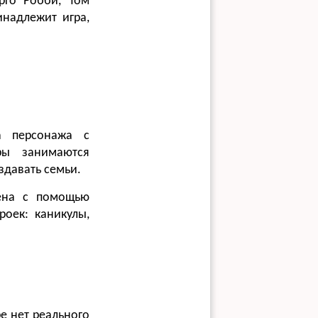
рго Робби, Том
инадлежит игра,
а персонажа с
ры занимаются
здавать семьи.
рена с помощью
оек: каникулы,
ре нет реального