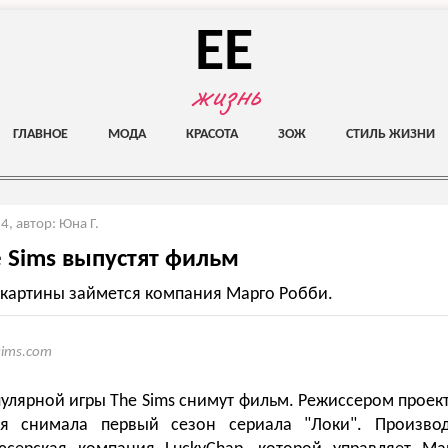
EE
жизнь
ГЛАВНОЕ
МОДА
КРАСОТА
ЗОЖ
СТИЛЬ ЖИЗНИ
24
,
автор: Юна Г.
e Sims выпустят фильм
картины займется компания Марго Робби.
sims.com
улярной игры The Sims снимут фильм. Режиссером проект
ая снимала первый сезон сериала "Локи". Произво