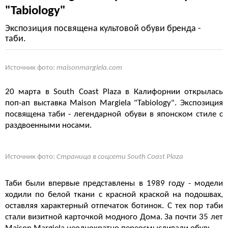
"Tabiology"
Экспозиция посвящена культовой обуви бренда -
таби.
Источник фото:
maisonmargiela.com
20 марта в South Coast Plaza в Калифорнии открылась
поп-ап выставка Maison Margiela "Tabiology". Экспозиция
посвящена таби - легендарной обуви в японском стиле с
раздвоенными носами.
Источник фото:
Страница в соцсети South Coast Plaza
Таби были впервые представлены в 1989 году - модели
ходили по белой ткани с красной краской на подошвах,
оставляя характерный отпечаток ботинок. С тех пор таби
стали визитной карточкой модного Дома. За почти 35 лет