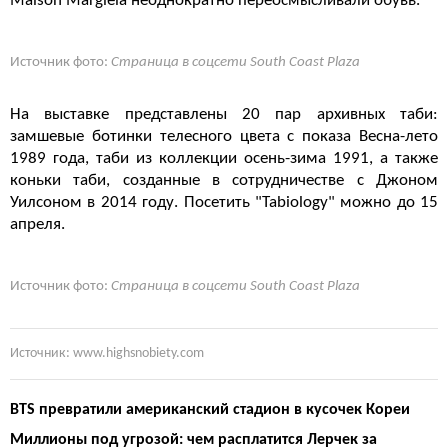
Maison Margiela неоднократно переосмысливали обувь.
Источник фото:
Страница в соцсети South Coast Plaza
На выставке представлены 20 пар архивных таби:
замшевые ботинки телесного цвета с показа Весна-лето
1989 года, таби из коллекции осень-зима 1991, а также
коньки таби, созданные в сотрудничестве с Джоном
Уилсоном в 2014 году.
Посетить "Tabiology" можно до 15
апреля.
Источник фото:
Страница в соцсети South Coast Plaza
Источник: www.highsnobiety.com
BTS превратили американский стадион в кусочек Кореи
Миллионы под угрозой: чем расплатится Лерчек за