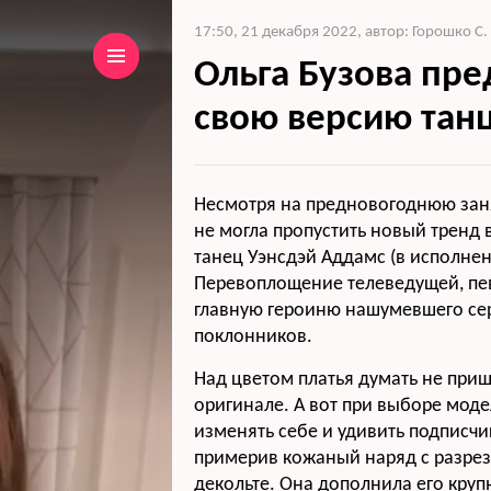
17:50, 21 декабря 2022
,
автор: Горошко С.
Ольга Бузова пре
свою версию танц
Несмотря на предновогоднюю заня
не могла пропустить новый тренд 
танец Уэнсдэй Аддамс (в исполне
Перевоплощение телеведущей, пе
главную героиню нашумевшего се
поклонников.
Над цветом платья думать не приш
оригинале. А вот при выборе моде
изменять себе и удивить подписч
примерив кожаный наряд с разре
декольте. Она дополнила его кру