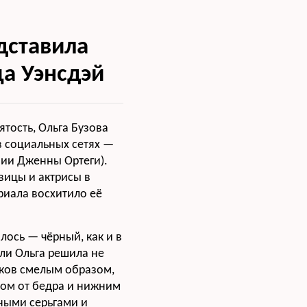
дставила
а Уэнсдэй
тость, Ольга Бузова
в социальных сетях —
нии Дженны Ортеги).
вицы и актрисы в
риала восхитило её
лось — чёрный, как и в
ли Ольга решила не
иков смелым образом,
зом от бедра и нижним
пными серьгами и