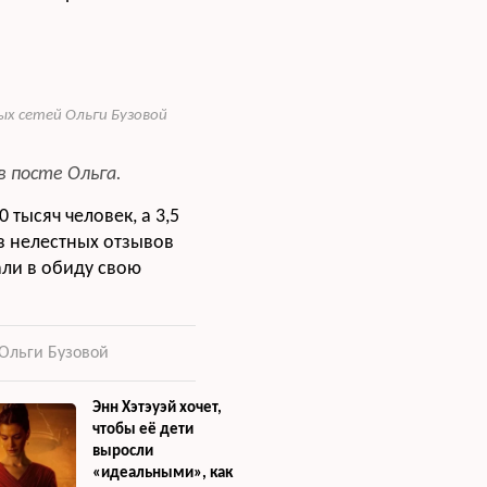
х сетей Ольги Бузовой
в посте Ольга.
 тысяч человек, а 3,5
з нелестных отзывов
али в обиду свою
 Ольги Бузовой
Энн Хэтэуэй хочет,
чтобы её дети
выросли
«идеальными», как