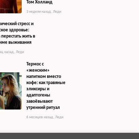
Том Холланд
3 недели назад
,
Леди
ический стресс и
кое здоровье:
 перестать жить в
име выживания
яц назад
,
Леди
Термос с
«женским»
напитком вместо
кофе: как травяные
эликсиры и
адаптогены
завоёвывают
утренний ритуал
6 месяцев назад
,
Леди