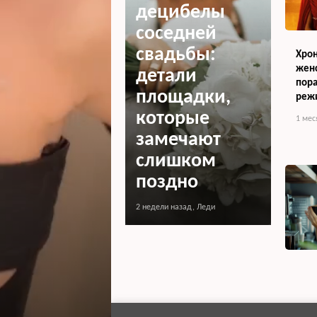
децибелы
соседней
свадьбы:
Хрон
женс
детали
пора
площадки,
реж
которые
1 мес
замечают
слишком
поздно
2 недели назад
,
Леди